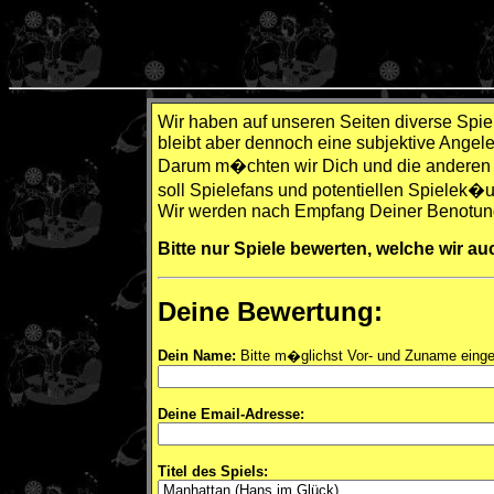
Wir haben auf unseren Seiten diverse Spiel
bleibt aber dennoch eine subjektive Angele
Darum m�chten wir Dich und die anderen B
soll Spielefans und potentiellen Spielek�
Wir werden nach Empfang Deiner Benotung 
Bitte nur Spiele bewerten, welche wir au
Deine Bewertung:
Dein Name:
Bitte m�glichst Vor- und Zuname eing
Deine Email-Adresse:
Titel des Spiels: