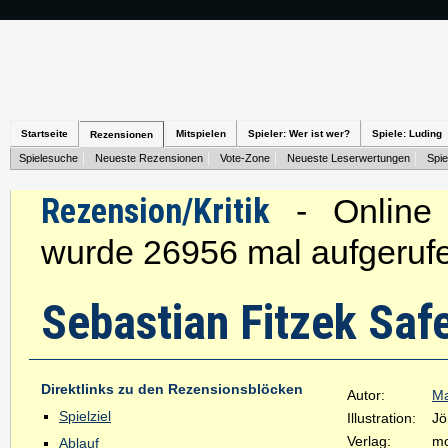
Startseite
Mitspielen
Spieler: Wer ist wer?
Spiele: Luding
Rezensionen
Spielesuche
Neueste Rezensionen
Vote-Zone
Neueste Leserwertungen
Spie
Rezension/Kritik
- Online s
wurde 26956 mal aufgeruf
Sebastian Fitzek Saf
Direktlinks zu den Rezensionsblöcken
Autor:
Ma
Spielziel
Illustration:
Jö
Verlag:
mo
Ablauf