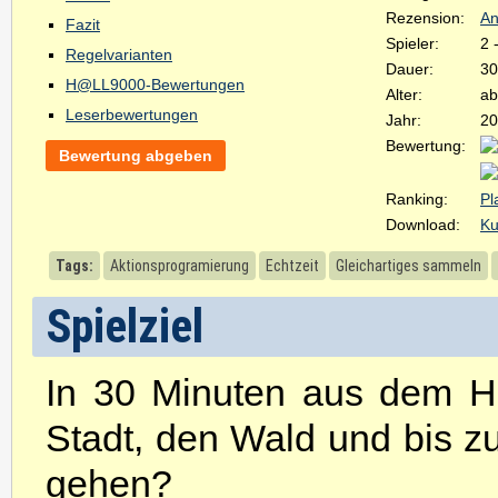
Rezension:
An
Fazit
Spieler:
2 
Regelvarianten
Dauer:
30
H@LL9000-Bewertungen
Alter:
ab
Leserbewertungen
Jahr:
20
Bewertung:
Bewertung abgeben
Ranking:
Pl
Download:
Ku
Tags:
Aktionsprogramierung
Echtzeit
Gleichartiges sammeln
Spielziel
In 30 Minuten aus dem H
Stadt, den Wald und bis 
gehen?