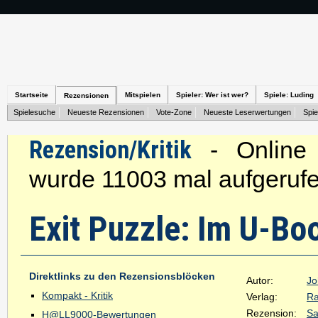
Startseite
Mitspielen
Spieler: Wer ist wer?
Spiele: Luding
Rezensionen
Spielesuche
Neueste Rezensionen
Vote-Zone
Neueste Leserwertungen
Spie
Rezension/Kritik
- Online s
wurde 11003 mal aufgerufe
Exit Puzzle: Im U-Bo
Direktlinks zu den Rezensionsblöcken
Autor:
Jo
Kompakt - Kritik
Verlag:
Ra
Rezension:
Sa
H@LL9000-Bewertungen