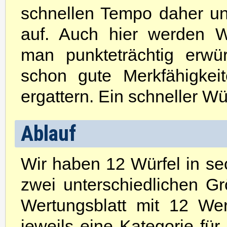
schnellen Tempo daher un
auf. Auch hier werden W
man punkteträchtig erwü
schon gute Merkfähigkei
ergattern. Ein schneller W
Ablauf
Wir haben 12 Würfel in se
zwei unterschiedlichen Gr
Wertungsblatt mit 12 Wer
jeweils eine Kategorie für