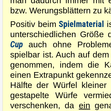
man dadurch immer mit 
bzw. Werungsblättern zu k
Spielmaterial
Positiv beim
i
unterschiedlichen Größe 
Cup
auch ohne Probleme
spielbar ist. Auch auf dem
genommen, indem die Kat
einen Extrapunkt gekennzei
Hälfte der Würfel kleiner
gestapelte Würfe vermie
verschenken, da
ein
gena