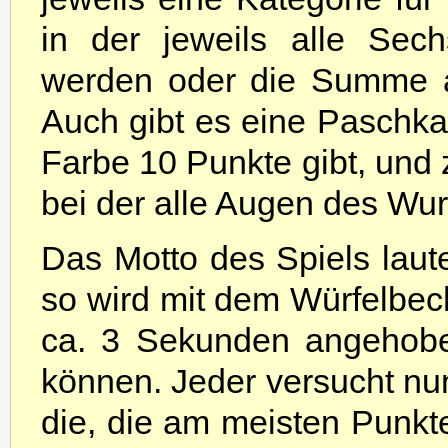
in der jeweils alle Sech
werden oder die Summe a
Auch gibt es eine Paschka
Farbe 10 Punkte gibt, und z
bei der alle Augen des Wur
Das Motto des Spiels laut
so wird mit dem Würfelbech
ca. 3 Sekunden angehobe
können. Jeder versucht nun
die, die am meisten Punkte