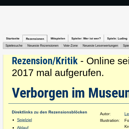
Startseite
Mitspielen
Spieler: Wer ist wer?
Spiele: Luding
Rezensionen
Spielesuche
Neueste Rezensionen
Vote-Zone
Neueste Leserwertungen
Spie
Rezension/Kritik
- Online se
2017 mal aufgerufen.
Verborgen im Museu
Direktlinks zu den Rezensionsblöcken
Autor:
Le
Spielziel
Illustration:
Fo
Kr
Ablauf