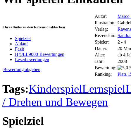
Autor:
Marco 
Illustration:
Gabriel
Direktlinks zu den Rezensionsblöcken
Verlag:
Ravens
Rezension:
Sandra
Spielziel
Spieler:
2 - 4
Ablauf
Dauer:
20 Min
Fazit
H@LL9000-Bewertungen
Alter:
ab 4 Ja
Leserbewertungen
Jahr:
2008
Bewertung:
Bewertung abgeben
Ranking:
Platz 
Tags:
Kinderspiel
Lernspiel
L
/ Drehen und Bewegen
Spielziel