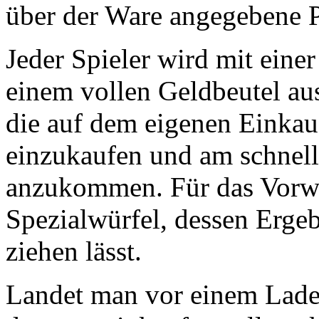
über der Ware angegebene P
Jeder Spieler wird mit einer
einem vollen Geldbeutel ausg
die auf dem eigenen Einkauf
einzukaufen und am schnell
anzukommen. Für das Vorwä
Spezialwürfel, dessen Ergeb
ziehen lässt.
Landet man vor einem Lade