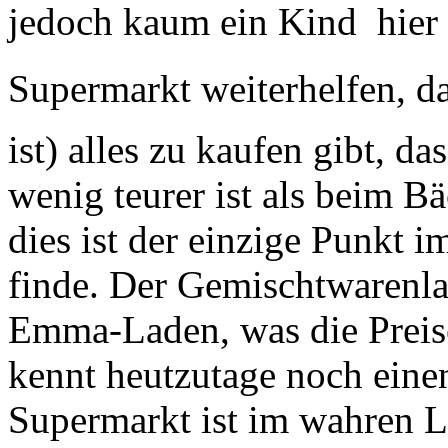
jedoch kaum ein Kind  hie
Supermarkt weiterhelfen, d
ist) alles zu kaufen gibt, da
wenig teurer ist als beim B
dies ist der einzige Punkt i
finde. Der Gemischtwarenlad
Emma-Laden, was die Preis
kennt heutzutage noch ei
Supermarkt ist im wahren Leb