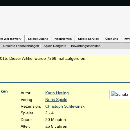
er: Wer ist wer?
Spiele: Luding
Nachrichten
Spiele-Service
Über uns
my
Neueste Leserwertungen
Spiele Rangliste
Bewertungsmaßstab
2015. Dieser Artikel wurde 7268 mal aufgerufen.
cken
Autor:
Karin Hetling
Verlag:
Noris Spiele
Rezension:
Christoph Schlewinski
Spieler:
2 - 4
Dauer:
20 Minuten
Alter:
ab 5 Jahren