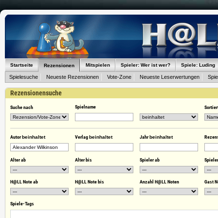
Startseite
Mitspielen
Spieler: Wer ist wer?
Spiele: Luding
Rezensionen
Spielesuche
Neueste Rezensionen
Vote-Zone
Neueste Leserwertungen
Spie
Rezensionensuche
Spielname
Suche nach
Sortier
Autor
beinhaltet
Verlag
beinhaltet
Jahr
beinhaltet
Rezen
Alter ab
Alter bis
Spieler ab
Spieler
H@LL Note ab
H@LL Note bis
Anzahl H@LL Noten
Gast N
Spiele-Tags