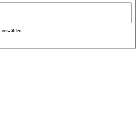
l auswählen.