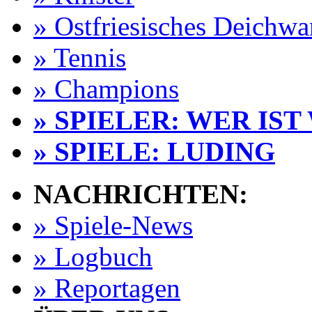
» Ostfriesisches Deichw
» Tennis
» Champions
» SPIELER: WER IST
» SPIELE: LUDING
NACHRICHTEN:
» Spiele-News
» Logbuch
» Reportagen