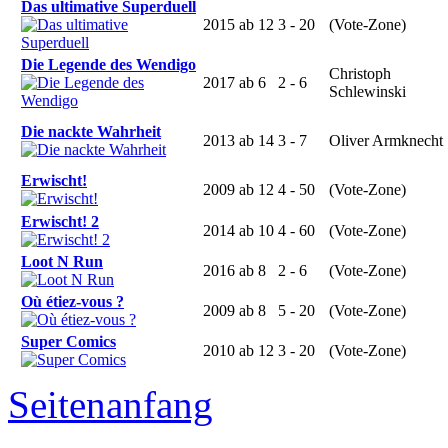
Das ultimative Superduell
2015
ab 12
3 - 20
(Vote-Zone)
Die Legende des Wendigo
Christoph
2017
ab 6
2 - 6
Schlewinski
Die nackte Wahrheit
2013
ab 14
3 - 7
Oliver Armknecht
Erwischt!
2009
ab 12
4 - 50
(Vote-Zone)
Erwischt! 2
2014
ab 10
4 - 60
(Vote-Zone)
Loot N Run
2016
ab 8
2 - 6
(Vote-Zone)
Où étiez-vous ?
2009
ab 8
5 - 20
(Vote-Zone)
Super Comics
2010
ab 12
3 - 20
(Vote-Zone)
Seitenanfang