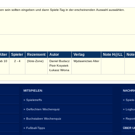
ten sein sollten eingeben und dann Spiele-Tag in der erscheinenden Auswahl auswählen.
Alter
Spieler
Rezensent
Autor
Verlag
Note H@LL
Note
ab 10
2 - 4
(Vote-Zone)
Daniel Budacz
Wydawnictwo Alter
Piotr Krzystek
Łukasz Wrona
MITSPIELEN:
NACHRI
» Spieletreffs
» Spiel
» Geflochten Wochenquiz
» Logbu
» Buchstaben Wochenquiz
» Repor
» Fußball-Tipps
ÜBER U