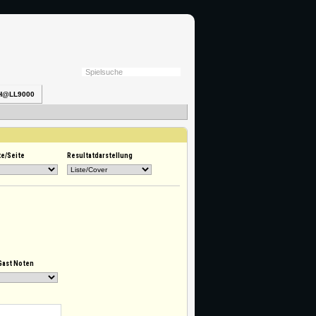
H@LL9000
te/Seite
Resultatdarstellung
Gast Noten