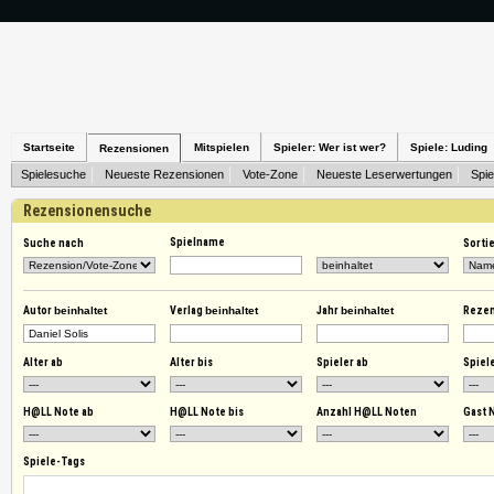
Startseite
Mitspielen
Spieler: Wer ist wer?
Spiele: Luding
Rezensionen
Spielesuche
Neueste Rezensionen
Vote-Zone
Neueste Leserwertungen
Spie
Rezensionensuche
Spielname
Suche nach
Sorti
Autor
beinhaltet
Verlag
beinhaltet
Jahr
beinhaltet
Reze
Alter ab
Alter bis
Spieler ab
Spiele
H@LL Note ab
H@LL Note bis
Anzahl H@LL Noten
Gast 
Spiele-Tags