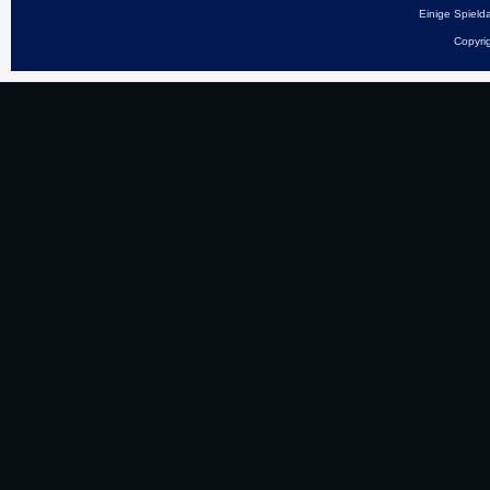
Einige Spiel
Copyri