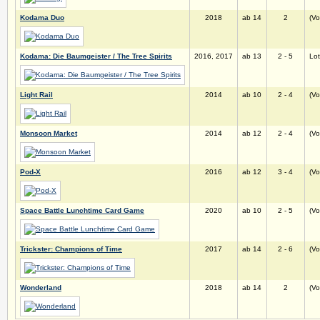
Kodama Duo
2018
ab 14
2
(Vo
Kodama: Die Baumgeister / The Tree Spirits
2016, 2017
ab 13
2 - 5
Lot
Light Rail
2014
ab 10
2 - 4
(Vo
Monsoon Market
2014
ab 12
2 - 4
(Vo
Pod-X
2016
ab 12
3 - 4
(Vo
Space Battle Lunchtime Card Game
2020
ab 10
2 - 5
(Vo
Trickster: Champions of Time
2017
ab 14
2 - 6
(Vo
Wonderland
2018
ab 14
2
(Vo