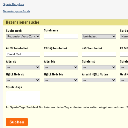
Spiele Rangliste
Bewertungsmaßstab
Rezensionensuche
Spielname
Suche nach
Sorti
Autor
beinhaltet
Verlag
beinhaltet
Jahr
beinhaltet
Reze
Alter ab
Alter bis
Spieler ab
Spiele
H@LL Note ab
H@LL Note bis
Anzahl H@LL Noten
Gast 
Spiele-Tags
Im Spiele-Tags Suchfeld Buchstaben die im Tag enthalten sein sollten eingeben und dann 
Suchen