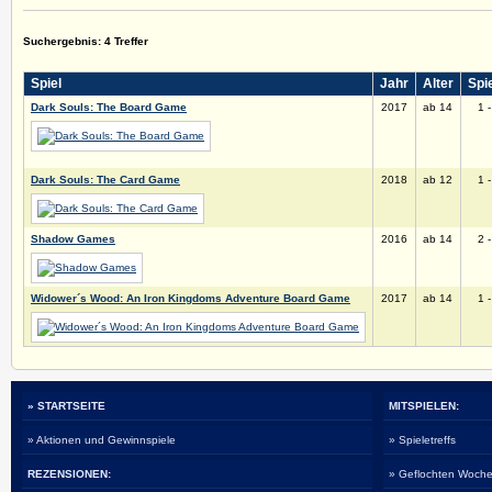
Suchergebnis: 4 Treffer
Spiel
Jahr
Alter
Spi
Dark Souls: The Board Game
2017
ab 14
1 
Dark Souls: The Card Game
2018
ab 12
1 
Shadow Games
2016
ab 14
2 
Widower´s Wood: An Iron Kingdoms Adventure Board Game
2017
ab 14
1 
» STARTSEITE
MITSPIELEN:
» Aktionen und Gewinnspiele
» Spieletreffs
REZENSIONEN:
» Geflochten Woche