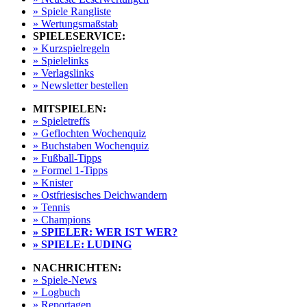
» Spiele Rangliste
» Wertungsmaßstab
SPIELESERVICE:
» Kurzspielregeln
» Spielelinks
» Verlagslinks
» Newsletter bestellen
MITSPIELEN:
» Spieletreffs
» Geflochten Wochenquiz
» Buchstaben Wochenquiz
» Fußball-Tipps
» Formel 1-Tipps
» Knister
» Ostfriesisches Deichwandern
» Tennis
» Champions
» SPIELER: WER IST WER?
» SPIELE: LUDING
NACHRICHTEN:
» Spiele-News
» Logbuch
» Reportagen