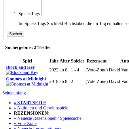
Spiele-Tags
Im Spiele-Tags Suchfeld Buchstaben die im Tag enthalten se
Suchen
Suchergebnis: 2 Treffer
Spiel
Jahr
Alter
Spieler
Rezensent
Aut
Block and Key
2022
ab 8
1 - 4
(Vote-Zone)
David Van
Gnomes at Midnight
2018
ab 8
2
(Vote-Zone)
David Van
Seitenanfang
» STARTSEITE
» Aktionen und Gewinnspiele
REZENSIONEN:
» Neueste Rezensionen / Spielesuche
» Vote-Zone
» Neueste Leserwertungen