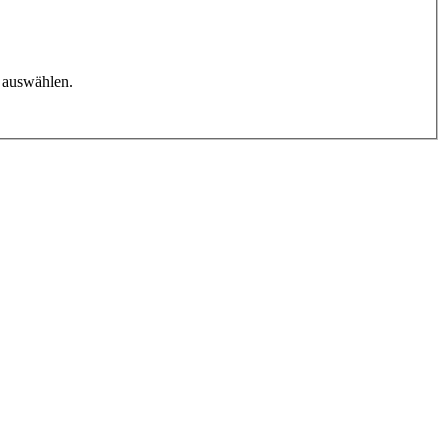
l auswählen.