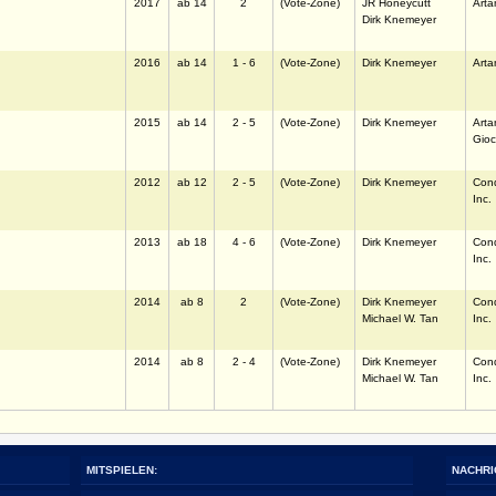
2017
ab 14
2
(Vote-Zone)
JR Honeycutt
Arta
Dirk Knemeyer
2016
ab 14
1 - 6
(Vote-Zone)
Dirk Knemeyer
Arta
2015
ab 14
2 - 5
(Vote-Zone)
Dirk Knemeyer
Arta
Gioc
2012
ab 12
2 - 5
(Vote-Zone)
Dirk Knemeyer
Con
Inc.
2013
ab 18
4 - 6
(Vote-Zone)
Dirk Knemeyer
Con
Inc.
2014
ab 8
2
(Vote-Zone)
Dirk Knemeyer
Con
Michael W. Tan
Inc.
2014
ab 8
2 - 4
(Vote-Zone)
Dirk Knemeyer
Con
Michael W. Tan
Inc.
MITSPIELEN:
NACHRI