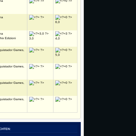
na
na
6,0
na
hix Edizioni
3,0
4,0
quistador Games,
5,0
quistador Games,
quistador Games,
quistador Games,
CHTEN: