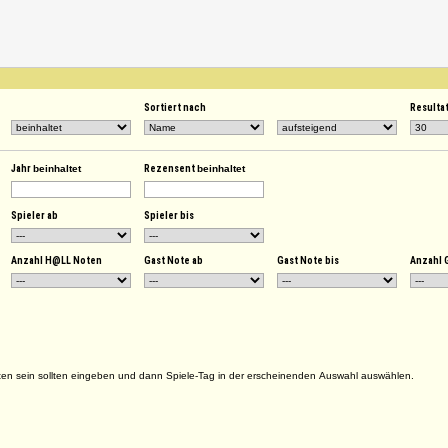
Sortiert nach
Resulta
Jahr
beinhaltet
Rezensent
beinhaltet
Spieler ab
Spieler bis
Anzahl H@LL Noten
Gast Note ab
Gast Note bis
Anzahl 
ten sein sollten eingeben und dann Spiele-Tag in der erscheinenden Auswahl auswählen.