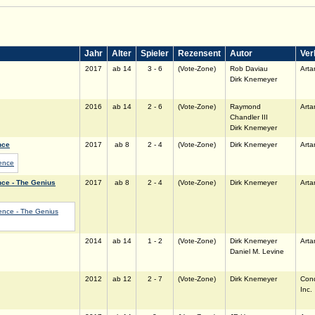
Jahr
Alter
Spieler
Rezensent
Autor
Ver
2017
ab 14
3 - 6
(Vote-Zone)
Rob Daviau
Arta
Dirk Knemeyer
2016
ab 14
2 - 6
(Vote-Zone)
Raymond
Arta
Chandler III
Dirk Knemeyer
nce
2017
ab 8
2 - 4
(Vote-Zone)
Dirk Knemeyer
Arta
nce - The Genius
2017
ab 8
2 - 4
(Vote-Zone)
Dirk Knemeyer
Arta
2014
ab 14
1 - 2
(Vote-Zone)
Dirk Knemeyer
Arta
Daniel M. Levine
2012
ab 12
2 - 7
(Vote-Zone)
Dirk Knemeyer
Con
Inc.