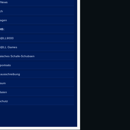
e-News
ch
tagen
NS:
 H@LL9000
 H@LL Games
esisches Schafe-Schubsen
rportraits
nausschreibung
ssum
daten
schutz