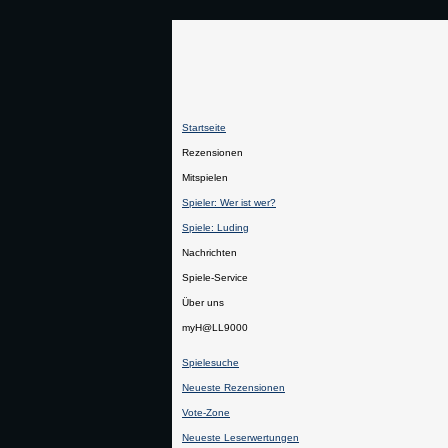
Startseite
Rezensionen
Mitspielen
Spieler: Wer ist wer?
Spiele: Luding
Nachrichten
Spiele-Service
Über uns
myH@LL9000
Spielesuche
Neueste Rezensionen
Vote-Zone
Neueste Leserwertungen