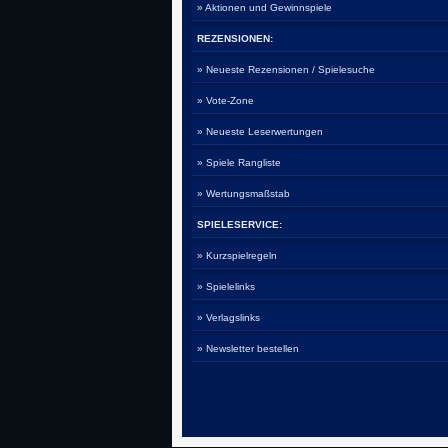
» Aktionen und Gewinnspiele
REZENSIONEN:
» Neueste Rezensionen / Spielesuche
» Vote-Zone
» Neueste Leserwertungen
» Spiele Rangliste
» Wertungsmaßstab
SPIELESERVICE:
» Kurzspielregeln
» Spielelinks
» Verlagslinks
» Newsletter bestellen