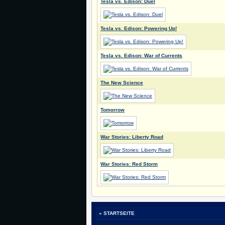
Tesla vs. Edison: Duel
Tesla vs. Edison: Powering Up!
Tesla vs. Edison: War of Currents
The New Science
Tomorrow
War Stories: Liberty Road
War Stories: Red Storm
» STARTSEITE