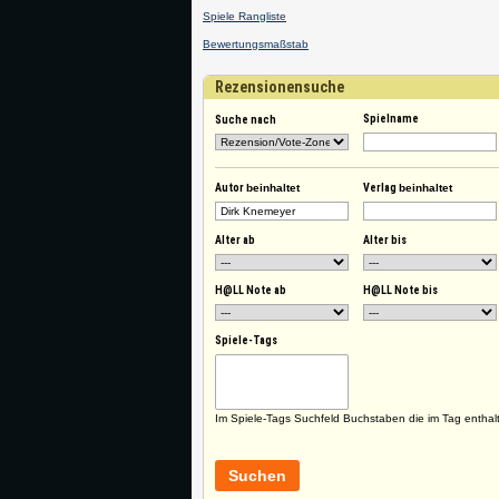
Spiele Rangliste
Bewertungsmaßstab
Rezensionensuche
Spielname
Suche nach
Autor
beinhaltet
Verlag
beinhaltet
Alter ab
Alter bis
H@LL Note ab
H@LL Note bis
Spiele-Tags
Im Spiele-Tags Suchfeld Buchstaben die im Tag enthal
Suchen