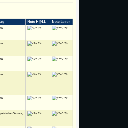
lag
Note H@LL
Note Leser
na
na
na
na
na
quistador Games,