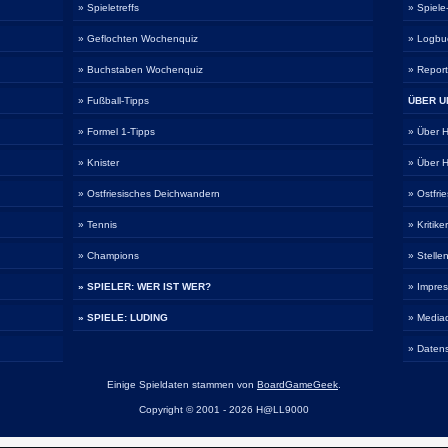
» Spieletreffs
» Spiel
» Geflochten Wochenquiz
» Logbu
» Buchstaben Wochenquiz
» Repor
» Fußball-Tipps
ÜBER U
» Formel 1-Tipps
» Über
» Knister
» Über
» Ostfriesisches Deichwandern
» Ostfri
» Tennis
» Kritike
» Champions
» Stelle
» SPIELER: WER IST WER?
» Impre
» SPIELE: LUDING
» Media
» Daten
Einige Spieldaten stammen von
BoardGameGeek
.
Copyright © 2001 - 2026 H@LL9000