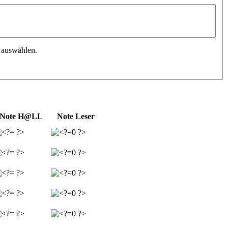
l auswählen.
Note H@LL
Note Leser