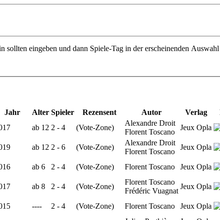
in sollten eingeben und dann Spiele-Tag in der erscheinenden Auswah
Jahr
Alter
Spieler
Rezensent
Autor
Verlag
Alexandre Droit
017
ab 12
2 - 4
(Vote-Zone)
Jeux Opla
Florent Toscano
Alexandre Droit
019
ab 12
2 - 6
(Vote-Zone)
Jeux Opla
Florent Toscano
016
ab 6
2 - 4
(Vote-Zone)
Florent Toscano
Jeux Opla
Florent Toscano
017
ab 8
2 - 4
(Vote-Zone)
Jeux Opla
Frédéric Vuagnat
015
----
2 - 4
(Vote-Zone)
Florent Toscano
Jeux Opla