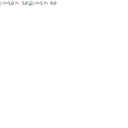
5,0
6,0