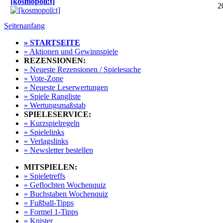
[kosmopoli:t]
2
Seitenanfang
» STARTSEITE
» Aktionen und Gewinnspiele
REZENSIONEN:
» Neueste Rezensionen / Spielesuche
» Vote-Zone
» Neueste Leserwertungen
» Spiele Rangliste
» Wertungsmaßstab
SPIELESERVICE:
» Kurzspielregeln
» Spielelinks
» Verlagslinks
» Newsletter bestellen
MITSPIELEN:
» Spieletreffs
» Geflochten Wochenquiz
» Buchstaben Wochenquiz
» Fußball-Tipps
» Formel 1-Tipps
» Knister