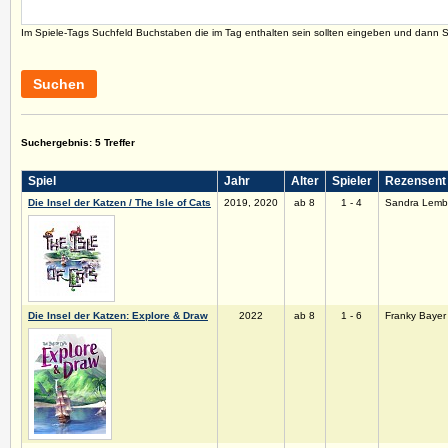
Im Spiele-Tags Suchfeld Buchstaben die im Tag enthalten sein sollten eingeben und dann 
Suchen
Suchergebnis: 5 Treffer
Spiel
Jahr
Alter
Spieler
Rezensent
Die Insel der Katzen / The Isle of Cats
2019, 2020
ab 8
1 - 4
Sandra Lemb
Die Insel der Katzen: Explore & Draw
2022
ab 8
1 - 6
Franky Bayer