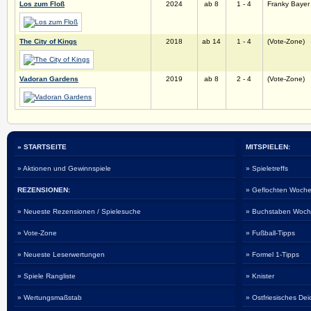
Los zum Floß
2024
ab 8
1 - 4
Franky Bayer
The City of Kings
2018
ab 14
1 - 4
(Vote-Zone)
Vadoran Gardens
2019
ab 8
2 - 4
(Vote-Zone)
» STARTSEITE
MITSPIELEN:
» Aktionen und Gewinnspiele
» Spieletreffs
REZENSIONEN:
» Geflochten Woche
» Neueste Rezensionen / Spielesuche
» Buchstaben Woch
» Vote-Zone
» Fußball-Tipps
» Neueste Leserwertungen
» Formel 1-Tipps
» Spiele Rangliste
» Knister
» Wertungsmaßstab
» Ostfriesisches De