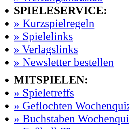
SPIELESERVICE:
» Kurzspielregeln
» Spielelinks
» Verlagslinks
» Newsletter bestellen
MITSPIELEN:
» Spieletreffs
» Geflochten Wochenqui
» Buchstaben Wochenqui