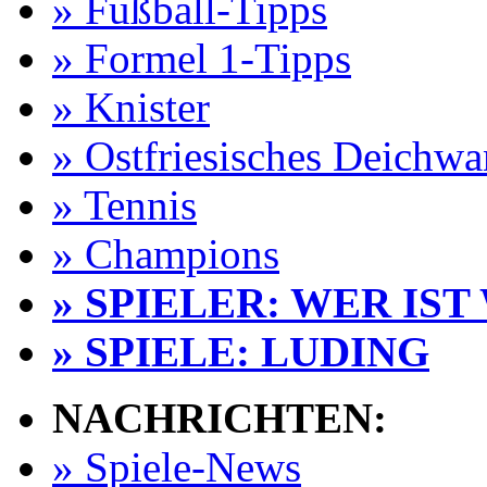
» Fußball-Tipps
» Formel 1-Tipps
» Knister
» Ostfriesisches Deichw
» Tennis
» Champions
» SPIELER: WER IST
» SPIELE: LUDING
NACHRICHTEN:
» Spiele-News