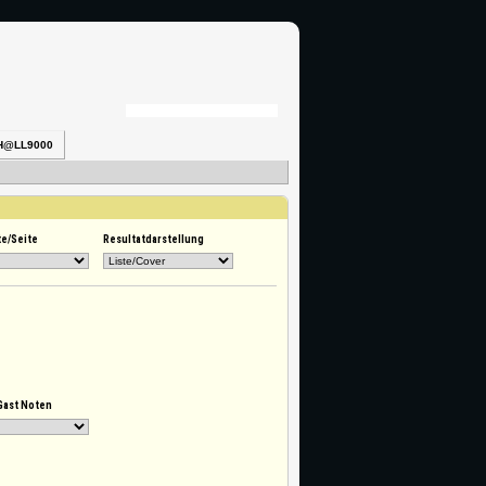
H@LL9000
te/Seite
Resultatdarstellung
Gast Noten