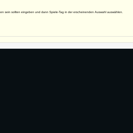
ten sein sollten eingeben und dann Spiele-Tag in der erscheinenden Auswahl auswählen.