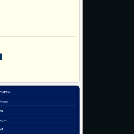
CHTEN:
e-News
ch
tagen
NS: