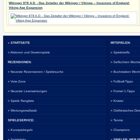
Wikinger 878 A.D. - Das Zeitalter der Wikinger / Vikings – Invasions of England:
Viking Age Expansion
» STARTSEITE
MITSPIELEN:
» Aktionen und Gewinnspiele
» Spieletreffs
REZENSIONEN:
» Geflochten Woche
» Neueste Rezensionen / Spielesuche
» Buchstaben Woch
» Vote-Zone
» Fußball-Tipps
» Neueste Leserwertungen
» Formel 1-Tipps
» Spiele Rangliste
» Knister
» Wertungsmaßstab
» Ostfriesisches De
SPIELESERVICE:
» Tennis
» Kurzspielregeln
» Champions
» Spielelinks
» SPIELER: WER I