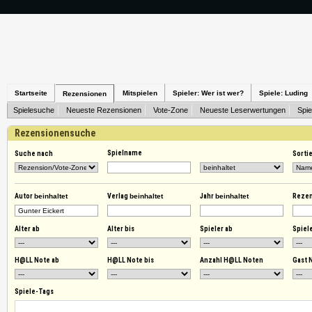
Startseite
Mitspielen
Spieler: Wer ist wer?
Spiele: Luding
Rezensionen
Spielesuche
Neueste Rezensionen
Vote-Zone
Neueste Leserwertungen
Spie
Rezensionensuche
Spielname
Suche nach
Sorti
Autor
beinhaltet
Verlag
beinhaltet
Jahr
beinhaltet
Reze
Alter ab
Alter bis
Spieler ab
Spiele
H@LL Note ab
H@LL Note bis
Anzahl H@LL Noten
Gast 
Spiele-Tags