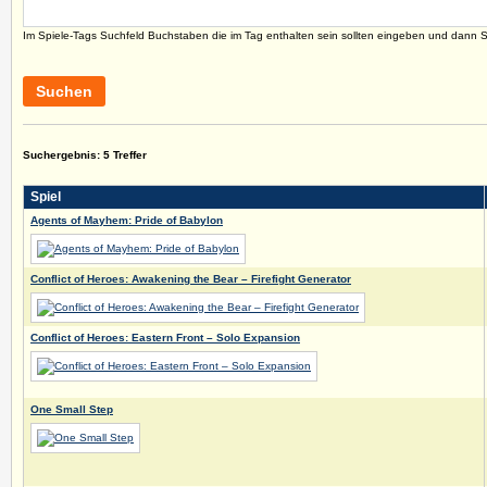
Im Spiele-Tags Suchfeld Buchstaben die im Tag enthalten sein sollten eingeben und dann 
Suchen
Suchergebnis: 5 Treffer
Spiel
Agents of Mayhem: Pride of Babylon
Conflict of Heroes: Awakening the Bear – Firefight Generator
Conflict of Heroes: Eastern Front – Solo Expansion
One Small Step