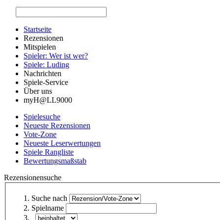
Startseite
Rezensionen
Mitspielen
Spieler: Wer ist wer?
Spiele: Luding
Nachrichten
Spiele-Service
Über uns
myH@LL9000
Spielesuche
Neueste Rezensionen
Vote-Zone
Neueste Leserwertungen
Spiele Rangliste
Bewertungsmaßstab
Rezensionensuche
Suche nach
Spielname