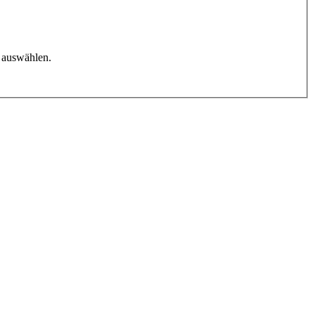
l auswählen.