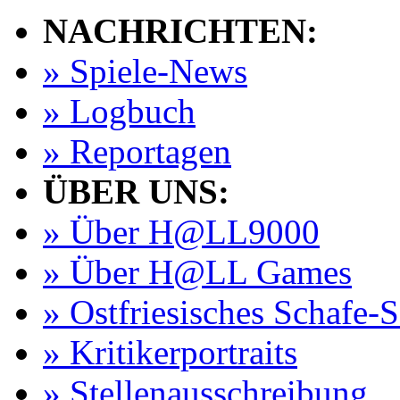
NACHRICHTEN:
» Spiele-News
» Logbuch
» Reportagen
ÜBER UNS:
» Über H@LL9000
» Über H@LL Games
» Ostfriesisches Schafe-
» Kritikerportraits
» Stellenausschreibung