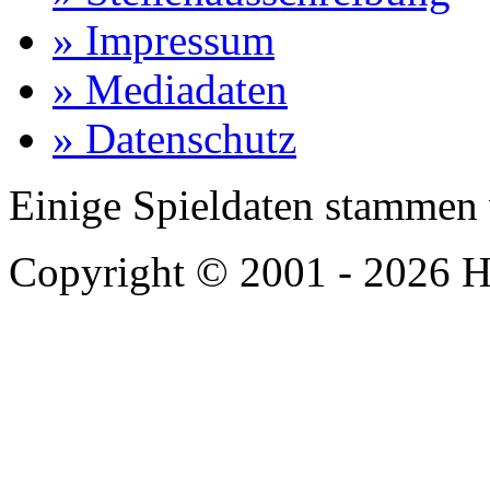
» Impressum
» Mediadaten
» Datenschutz
Einige Spieldaten stammen
Copyright © 2001 - 2026