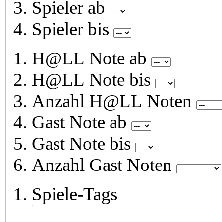
Spieler ab
Spieler bis
H@LL Note ab
H@LL Note bis
Anzahl H@LL Noten
Gast Note ab
Gast Note bis
Anzahl Gast Noten
Spiele-Tags