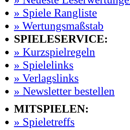
» Spiele Rangliste
» Wertungsmaßstab
SPIELESERVICE:
» Kurzspielregeln
» Spielelinks
» Verlagslinks
» Newsletter bestellen
MITSPIELEN:
» Spieletreffs