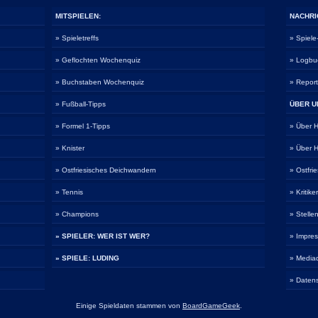
MITSPIELEN:
NACHRI
» Spieletreffs
» Spiel
» Geflochten Wochenquiz
» Logbu
» Buchstaben Wochenquiz
» Repor
» Fußball-Tipps
ÜBER U
» Formel 1-Tipps
» Über
» Knister
» Über
» Ostfriesisches Deichwandern
» Ostfri
» Tennis
» Kritike
» Champions
» Stelle
» SPIELER: WER IST WER?
» Impre
» SPIELE: LUDING
» Media
» Daten
Einige Spieldaten stammen von
BoardGameGeek
.