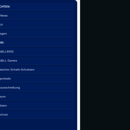
CHTEN:
e-News
ch
tagen
NS:
 H@LL9000
 H@LL Games
esisches Schafe-Schubsen
rportraits
nausschreibung
ssum
daten
schutz