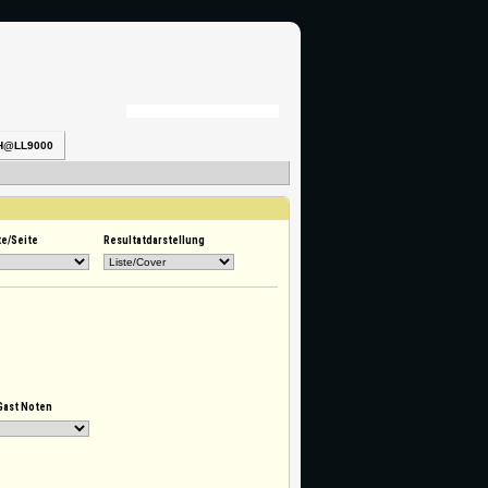
H@LL9000
te/Seite
Resultatdarstellung
Gast Noten