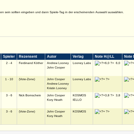
ten sein sollten eingeben und dann Spiele-Tag in der erscheinenden Auswahl auswählen.
Spieler
Rezensent
Autor
Verlag
Note H@LL
Note 
2 - 4
Ferdinand Köther
Andrew Looney
Looney Labs
6,0
John Cooper
1 - 10
(Vote-Zone)
John Cooper
Looney Labs
Andrew Looney
Kristin Looney
3 - 6
Nick Bornschein
John Cooper
KOSMOS
3,8
Kory Heath
IELLO
3 - 6
(Vote-Zone)
John Cooper
KOSMOS
Kory Heath