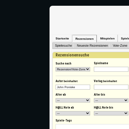
Startseite
Mitspielen
Spiel
Rezensionen
Spielesuche
Neueste Rezensionen
Vote-Zone
Rezensionensuche
Spielname
Suche nach
Autor
beinhaltet
Verlag
beinhaltet
Alter ab
Alter bis
H@LL Note ab
H@LL Note bis
Spiele-Tags