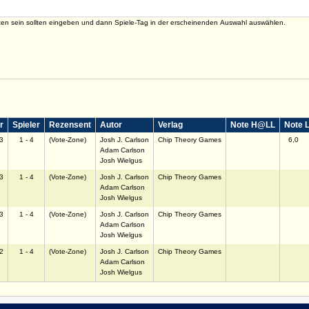
ten sein sollten eingeben und dann Spiele-Tag in der erscheinenden Auswahl auswählen.
r
Spieler
Rezensent
Autor
Verlag
Note H@LL
Note 
3
1 - 4
(Vote-Zone)
Josh J. Carlson
Chip Theory Games
6,0
Adam Carlson
Josh Wielgus
3
1 - 4
(Vote-Zone)
Josh J. Carlson
Chip Theory Games
Adam Carlson
Josh Wielgus
3
1 - 4
(Vote-Zone)
Josh J. Carlson
Chip Theory Games
Adam Carlson
Josh Wielgus
2
1 - 4
(Vote-Zone)
Josh J. Carlson
Chip Theory Games
Adam Carlson
Josh Wielgus