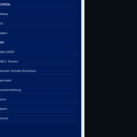
CHTEN:
e-News
ch
tagen
NS:
 H@LL9000
 H@LL Games
esisches Schafe-Schubsen
rportraits
nausschreibung
ssum
daten
schutz