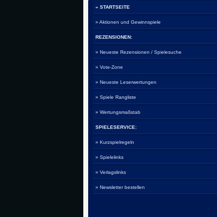
» STARTSEITE
» Aktionen und Gewinnspiele
REZENSIONEN:
» Neueste Rezensionen / Spielesuche
» Vote-Zone
» Neueste Leserwertungen
» Spiele Rangliste
» Wertungsmaßstab
SPIELESERVICE:
» Kurzspielregeln
» Spielelinks
» Verlagslinks
» Newsletter bestellen