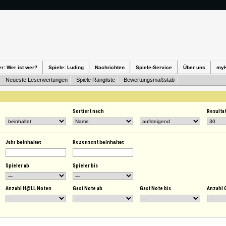
er: Wer ist wer?
Spiele: Luding
Nachrichten
Spiele-Service
Über uns
my
Neueste Leserwertungen
Spiele Rangliste
Bewertungsmaßstab
Sortiert nach
Resulta
Jahr
beinhaltet
Rezensent
beinhaltet
Spieler ab
Spieler bis
Anzahl H@LL Noten
Gast Note ab
Gast Note bis
Anzahl 