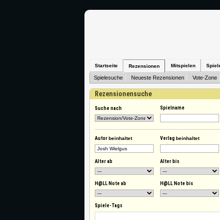
Startseite
Mitspielen
Spiel
Rezensionen
Spielesuche
Neueste Rezensionen
Vote-Zone
Rezensionensuche
Spielname
Suche nach
Autor
beinhaltet
Verlag
beinhaltet
Alter ab
Alter bis
H@LL Note ab
H@LL Note bis
Spiele-Tags