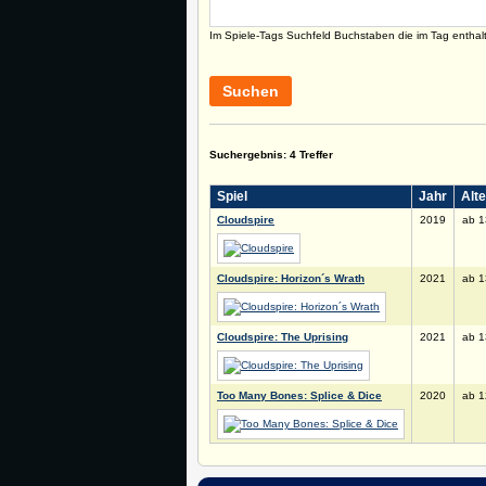
Im Spiele-Tags Suchfeld Buchstaben die im Tag enthal
Suchen
Suchergebnis: 4 Treffer
Spiel
Jahr
Alte
Cloudspire
2019
ab 1
Cloudspire: Horizon´s Wrath
2021
ab 1
Cloudspire: The Uprising
2021
ab 1
Too Many Bones: Splice & Dice
2020
ab 1