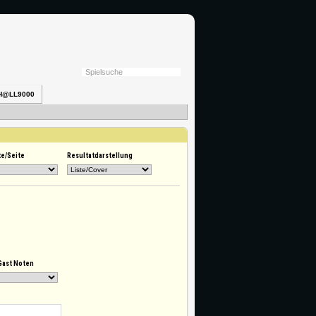
H@LL9000
te/Seite
Resultatdarstellung
Gast Noten