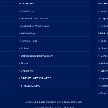
MITSPIELEN:
NACHRI
» Spieletreffs
» Spiel
» Geflochten Wochenquiz
» Logbu
» Buchstaben Wochenquiz
» Repor
» Fußball-Tipps
ÜBER U
» Formel 1-Tipps
» Über
» Knister
» Über
» Ostfriesisches Deichwandern
» Ostfri
» Tennis
» Kritike
» Champions
» Stelle
» SPIELER: WER IST WER?
» Impre
» SPIELE: LUDING
» Media
» Daten
Einige Spieldaten stammen von
BoardGameGeek
.
Copyright © 2001 - 2026 H@LL9000