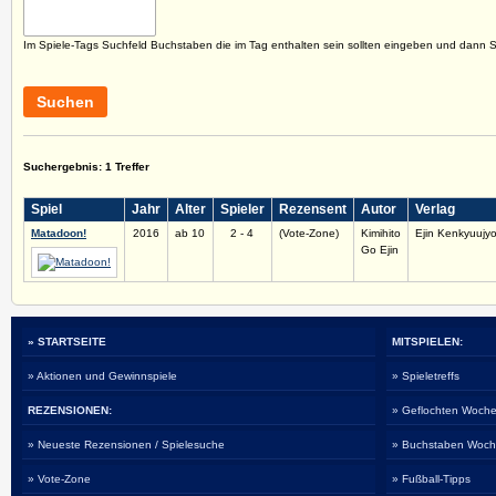
Im Spiele-Tags Suchfeld Buchstaben die im Tag enthalten sein sollten eingeben und dann 
Suchen
Suchergebnis: 1 Treffer
Spiel
Jahr
Alter
Spieler
Rezensent
Autor
Verlag
Matadoon!
2016
ab 10
2 - 4
(Vote-Zone)
Kimihito
Ejin Kenkyuujy
Go Ejin
» STARTSEITE
MITSPIELEN:
» Aktionen und Gewinnspiele
» Spieletreffs
REZENSIONEN:
» Geflochten Woche
» Neueste Rezensionen / Spielesuche
» Buchstaben Woch
» Vote-Zone
» Fußball-Tipps