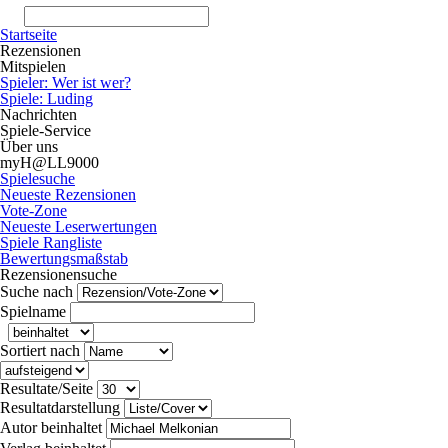
Startseite
Rezensionen
Mitspielen
Spieler: Wer ist wer?
Spiele: Luding
Nachrichten
Spiele-Service
Über uns
myH@LL9000
Spielesuche
Neueste Rezensionen
Vote-Zone
Neueste Leserwertungen
Spiele Rangliste
Bewertungsmaßstab
Rezensionensuche
Suche nach
Spielname
Sortiert nach
Resultate/Seite
Resultatdarstellung
Autor
beinhaltet