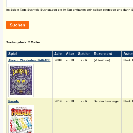
Im Spiele-Tags Suchfeld Buchstaben die im Tag enthalten sein sollten eingeben und dann 
Suchen
Suchergebnis: 2 Treffer
Spiel
Jahr
Alter
Spieler
Rezensent
Autor
Alice in Wonderland PARADE
2009
ab 10
2 - 6
(Vote-Zone)
Naoki
Parade
2014
ab 10
2 - 6
Sandra Lemberger
Naoki