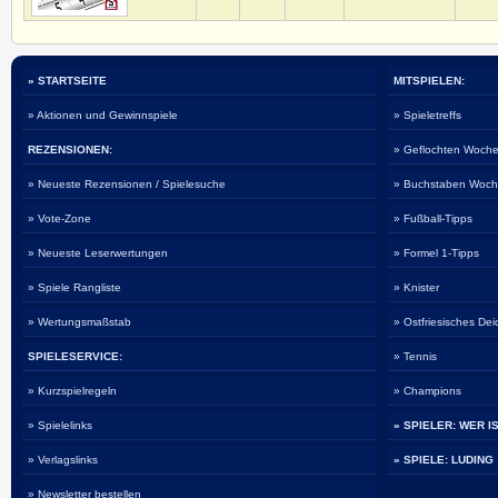
» STARTSEITE
MITSPIELEN:
» Aktionen und Gewinnspiele
» Spieletreffs
REZENSIONEN:
» Geflochten Woche
» Neueste Rezensionen / Spielesuche
» Buchstaben Woch
» Vote-Zone
» Fußball-Tipps
» Neueste Leserwertungen
» Formel 1-Tipps
» Spiele Rangliste
» Knister
» Wertungsmaßstab
» Ostfriesisches De
SPIELESERVICE:
» Tennis
» Kurzspielregeln
» Champions
» Spielelinks
» SPIELER: WER I
» Verlagslinks
» SPIELE: LUDING
» Newsletter bestellen