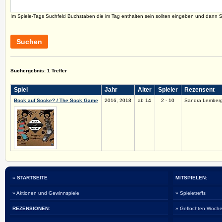
Im Spiele-Tags Suchfeld Buchstaben die im Tag enthalten sein sollten eingeben und dann 
Suchen
Suchergebnis: 1 Treffer
Spiel
Jahr
Alter
Spieler
Rezensent
Bock auf Socke? / The Sock Game
2016, 2018
ab 14
2 - 10
Sandra Lember
» STARTSEITE
MITSPIELEN:
» Aktionen und Gewinnspiele
» Spieletreffs
REZENSIONEN:
» Geflochten Woche