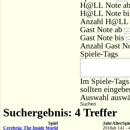
H@LL Note a
H@LL Note bi
Anzahl H@LL 
Gast Note ab
Gast Note bis
Anzahl Gast N
Spiele-Tags
Im Spiele-Tags
sollten eingeb
Auswahl auswä
Suchen
Suchergebnis: 4 Treffer
Spiel
Jahr
Alter
Spie
Cerebria: The Inside World
2018
ab 14
1 - 