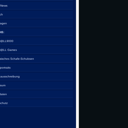
e-News
ch
tagen
NS:
 H@LL9000
 H@LL Games
esisches Schafe-Schubsen
rportraits
nausschreibung
ssum
daten
schutz