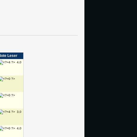
Note Leser
4,0
3,0
4,0