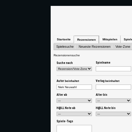
Startseite
Mitspielen
Spiel
Rezensionen
Spielesuche
Neueste Rezensionen
Vote-Zone
Rezensionensuche
Spielname
Suche nach
Autor
beinhaltet
Verlag
beinhaltet
Alter ab
Alter bis
H@LL Note ab
H@LL Note bis
Spiele-Tags