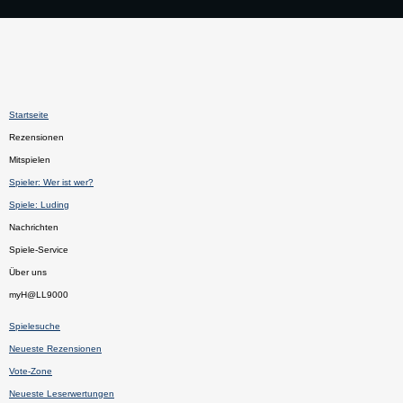
Startseite
Rezensionen
Mitspielen
Spieler: Wer ist wer?
Spiele: Luding
Nachrichten
Spiele-Service
Über uns
myH@LL9000
Spielesuche
Neueste Rezensionen
Vote-Zone
Neueste Leserwertungen