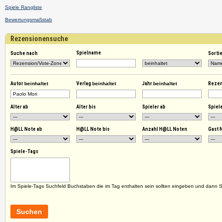
Spiele Rangliste
Bewertungsmaßstab
Rezensionensuche
Spielname
Suche nach
Sorti
Autor
beinhaltet
Verlag
beinhaltet
Jahr
beinhaltet
Reze
Alter ab
Alter bis
Spieler ab
Spiele
H@LL Note ab
H@LL Note bis
Anzahl H@LL Noten
Gast 
Spiele-Tags
Im Spiele-Tags Suchfeld Buchstaben die im Tag enthalten sein sollten eingeben und dann 
Suchen