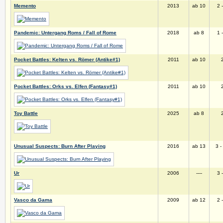
Memento
2013
ab 10
2 
Pandemic: Untergang Roms / Fall of Rome
2018
ab 8
1 
Pocket Battles: Kelten vs. Römer (Antike#1)
2011
ab 10
Pocket Battles: Orks vs. Elfen (Fantasy#1)
2011
ab 10
Toy Battle
2025
ab 8
Unusual Suspects: Burn After Playing
2016
ab 13
3 -
Ur
2006
----
3 
Vasco da Gama
2009
ab 12
2 