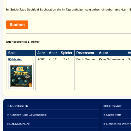
Im Spiele-Tags Suchfeld Buchstaben die im Tag enthalten sein sollten eingeben und dann 
Suchen
Suchergebnis: 1 Treffer
Spiel
Jahr
Alter
Spieler
Rezensent
Autor
V
IQ-Master
2002
ab 12
2 - 6
Frank Gartner
Peter Schurzmann
Sp
» STARTSEITE
MITSPIELEN:
» Aktionen und Gewinnspiele
» Spieletreffs
REZENSIONEN:
» Geflochten Woche