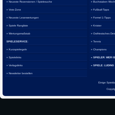
» Neueste Rezensionen / Spielesuche
» Buchstaben Woch
» Vote-Zone
» Fußball-Tipps
» Neueste Leserwertungen
» Formel 1-Tipps
» Spiele Rangliste
» Knister
» Wertungsmaßstab
» Ostfriesisches De
SPIELESERVICE:
» Tennis
» Kurzspielregeln
» Champions
» Spielelinks
» SPIELER: WER I
» Verlagslinks
» SPIELE: LUDING
» Newsletter bestellen
Einige Spiel
Copyri