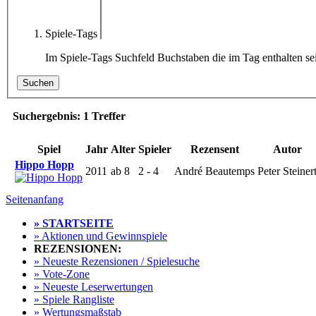
Spiele-Tags
Im Spiele-Tags Suchfeld Buchstaben die im Tag enthalten se
Suchen
Suchergebnis: 1 Treffer
Spiel
Jahr
Alter
Spieler
Rezensent
Autor
Hippo Hopp
2011
ab 8
2 - 4
André Beautemps
Peter Steiner
Seitenanfang
» STARTSEITE
» Aktionen und Gewinnspiele
REZENSIONEN:
» Neueste Rezensionen / Spielesuche
» Vote-Zone
» Neueste Leserwertungen
» Spiele Rangliste
» Wertungsmaßstab