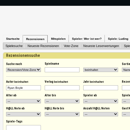
Startseite
Mitspielen
Spieler: Wer ist wer?
Spiele: Luding
Rezensionen
Spielesuche
Neueste Rezensionen
Vote-Zone
Neueste Leserwertungen
Spie
Rezensionensuche
Spielname
Suche nach
Sorti
Autor
beinhaltet
Verlag
beinhaltet
Jahr
beinhaltet
Reze
Alter ab
Alter bis
Spieler ab
Spiele
H@LL Note ab
H@LL Note bis
Anzahl H@LL Noten
Gast 
Spiele-Tags