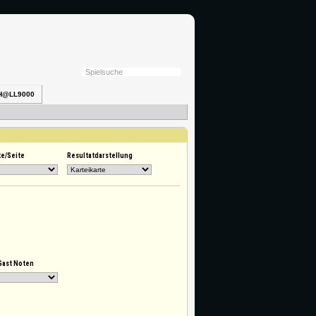
H@LL9000
te/Seite
Resultatdarstellung
Gast Noten