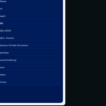
e-News
ch
tagen
NS:
 H@LL9000
 H@LL Games
esisches Schafe-Schubsen
rportraits
nausschreibung
ssum
daten
schutz