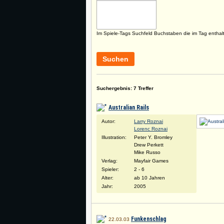
Im Spiele-Tags Suchfeld Buchstaben die im Tag enthal
Suchen
Suchergebnis: 7 Treffer
Australian Rails
Autor:
Larry Roznai
Lorenc Roznai
Illustration:
Peter Y. Bromley
Drew Perkett
Mike Russo
Verlag:
Mayfair Games
Spieler:
2 - 6
Alter:
ab 10 Jahren
Jahr:
2005
Funkenschlag
22.03.03