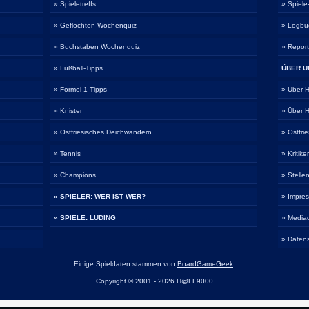
» Spieletreffs
» Spiel
» Geflochten Wochenquiz
» Logbu
» Buchstaben Wochenquiz
» Repor
» Fußball-Tipps
ÜBER U
» Formel 1-Tipps
» Über
» Knister
» Über
» Ostfriesisches Deichwandern
» Ostfri
» Tennis
» Kritike
» Champions
» Stelle
» SPIELER: WER IST WER?
» Impre
» SPIELE: LUDING
» Media
» Daten
Einige Spieldaten stammen von
BoardGameGeek
.
Copyright © 2001 - 2026 H@LL9000