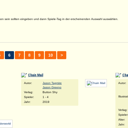
ten sein sollten eingeben und dann Spiele-Tag in der erscheinenden Auswahl auswählen.
5
6
7
8
9
10
>
Chain Mail
Cha
Autor:
Jason Tagmire
Autor:
Jason Greeno
Verlag:
Button Shy
Illustra
Spieler:
1 - 4
Jahr:
2019
Verlag:
Spieler
Alter:
Jahr: