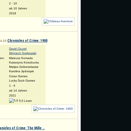
:
2 - 10
ab 10 Jahren
2018
Chronicles of Crime: 1900
04.23
David Cicurel
Wojciech Grajkowski
tion:
Mateusz Komada
Katarzyna Kosobucka
Matijos Gebreselassie
Karolina Jędrzejak
Corax Games
Lucky Duck Games
:
1 - 4
ab 14 Jahren
2021
5,0 Leser
onicles of Crime: The Mille …