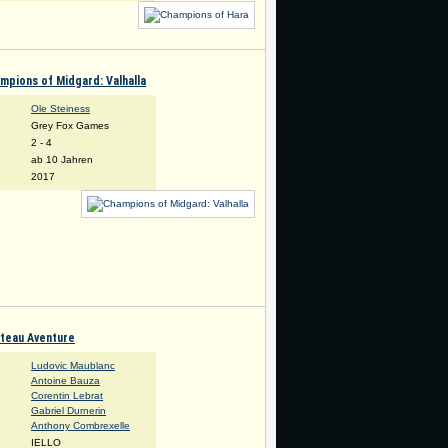
mpions of Midgard: Valhalla
Ole Steiness
Grey Fox Games
:
2 - 4
ab 10 Jahren
2017
teau Aventure
Ludovic Maublanc
Antoine Bauza
Corentin Lebrat
Gabriel Durnerin
Anthony Combrexelle
IELLO