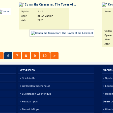
Conan the Cimmerian: The Tower of …
Con
Spieler:
1 - 2
Autor:
Alter:
ab 14 Jahren
Jahr:
2021
Verlag:
Spieler
Alter:
Jahr:
5
6
7
8
9
10
>
MITSPIELEN:
NACHRI
» Spieletreffs
» Spiel
» Geflochten Wochenquiz
» Logbu
» Buchstaben Wochenquiz
» Repor
» Fußball-Tipps
ÜBER U
» Formel 1-Tipps
» Über