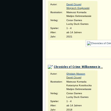
Autor:
David Cicurel
Wojciech Grajkowski
Illustration:
Mateusz Komada
Matijos Gebreselassie
Verlag:
Corax Games
Lucky Duck Games
Spieler:
1 - 4
Alter:
ab 14 Jahren
Jahr:
2021
Chronicles of Crime: Willkommen in …
Autor:
Ghislain Masson
David Cicurel
Illustration:
Mateusz Komada
Katarzyna Kosobucka
Matijos Gebreselassie
Verlag:
Corax Games
Lucky Duck Games
Spieler:
1 - 4
Alter:
ab 14 Jahren
Jahr:
2018