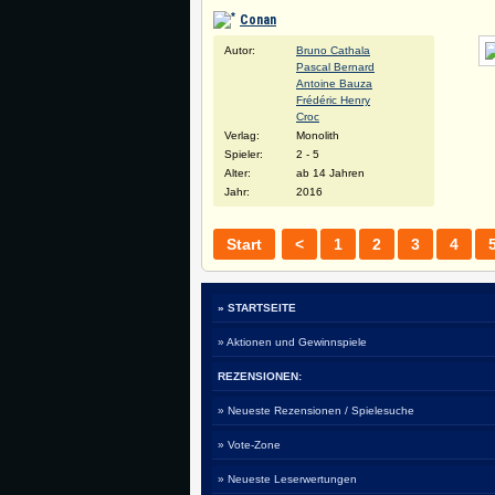
Conan
Autor:
Bruno Cathala
Pascal Bernard
Antoine Bauza
Frédéric Henry
Croc
Verlag:
Monolith
Spieler:
2 - 5
Alter:
ab 14 Jahren
Jahr:
2016
Start
<
1
2
3
4
» STARTSEITE
» Aktionen und Gewinnspiele
REZENSIONEN:
» Neueste Rezensionen / Spielesuche
» Vote-Zone
» Neueste Leserwertungen