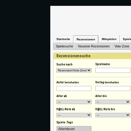
Startseite
Mitspielen
Spiel
Rezensionen
Spielesuche
Neueste Rezensionen
Vote-Zone
Rezensionensuche
Spielname
Suche nach
Autor
beinhaltet
Verlag
beinhaltet
Alter ab
Alter bis
H@LL Note ab
H@LL Note bis
Spiele-Tags