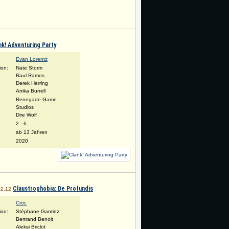
nk! Adventuring Party
Evan Lorentz
tion:
Nate Storm
Raul Ramos
Derek Herring
Anika Burrell
Renegade Game
Studios
Dire Wolf
:
2 - 6
ab 13 Jahren
2020
Claustrophobia: De Profundis
02.12
Croc
tion:
Stéphane Gantiez
Bertrand Benoit
Aleksi Briclot