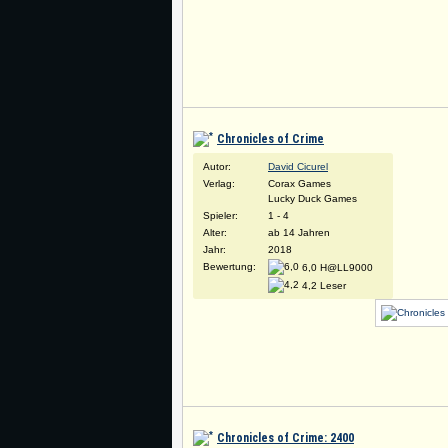
Chronicles of Crime
Autor:
David Cicurel
Verlag:
Corax Games
Lucky Duck Games
Spieler:
1 - 4
Alter:
ab 14 Jahren
Jahr:
2018
Bewertung:
6,0 H@LL9000
4,2 Leser
Chronicles of Crime: 2400