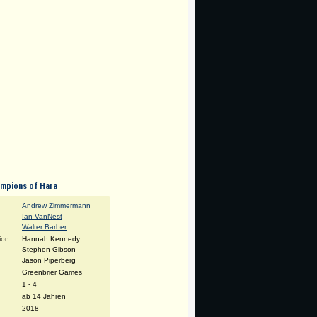
mpions of Hara
Andrew Zimmermann
Ian VanNest
Walter Barber
tion:
Hannah Kennedy
Stephen Gibson
Jason Piperberg
Greenbrier Games
:
1 - 4
ab 14 Jahren
2018