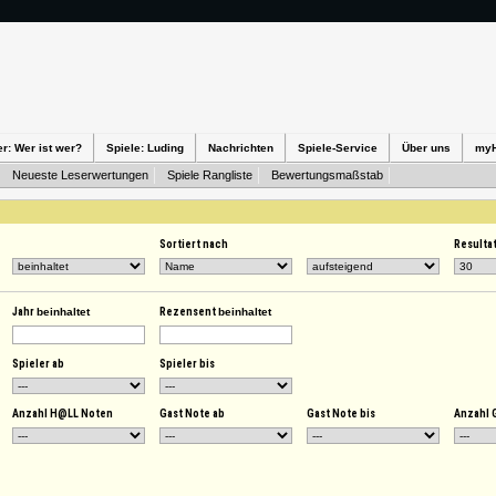
er: Wer ist wer?
Spiele: Luding
Nachrichten
Spiele-Service
Über uns
my
Neueste Leserwertungen
Spiele Rangliste
Bewertungsmaßstab
Sortiert nach
Resulta
Jahr
beinhaltet
Rezensent
beinhaltet
Spieler ab
Spieler bis
Anzahl H@LL Noten
Gast Note ab
Gast Note bis
Anzahl 