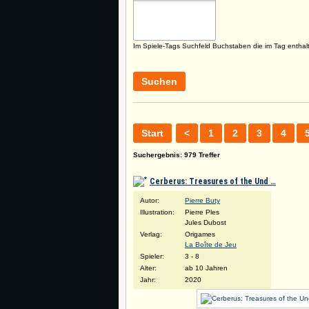
Im Spiele-Tags Suchfeld Buchstaben die im Tag enthal
Suchen
Start
<
1
2
3
4
Suchergebnis: 979 Treffer
Cerberus: Treasures of the Und …
Autor:
Pierre Buty
Illustration:
Pierre Ples
Jules Dubost
Verlag:
Origames
La Boîte de Jeu
Spieler:
3 - 8
Alter:
ab 10 Jahren
Jahr:
2020