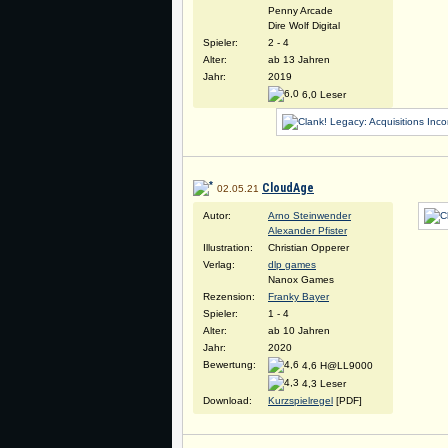
Penny Arcade
Dire Wolf Digital
Spieler:
2 - 4
Alter:
ab 13 Jahren
Jahr:
2019
6,0 Leser
CloudAge
02.05.21
Autor:
Arno Steinwender
Alexander Pfister
Illustration:
Christian Opperer
Verlag:
dlp games
Nanox Games
Rezension:
Franky Bayer
Spieler:
1 - 4
Alter:
ab 10 Jahren
Jahr:
2020
Bewertung:
4,6 H@LL9000
4,3 Leser
Download:
Kurzspielregel
[PDF]