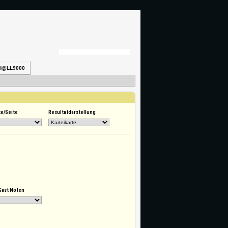
H@LL9000
te/Seite
Resultatdarstellung
Gast Noten