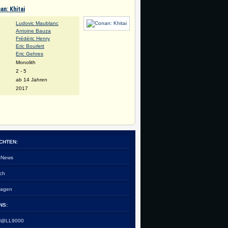
an: Khitai
Ludovic Maublanc
Antoine Bauza
Frédéric Henry
Eric Bourlett
Eric Gehres
Monolith
:
2 - 5
ab 14 Jahren
2017
CHTEN:
e-News
ch
tagen
NS:
 H@LL9000