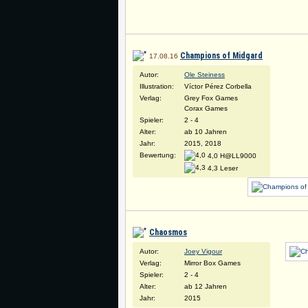
Champions of Midgard
17.08.16
Autor:
Ole Steiness
Illustration:
Víctor Pérez Corbella
Verlag:
Grey Fox Games
Corax Games
Spieler:
2 - 4
Alter:
ab 10 Jahren
Jahr:
2015, 2018
Bewertung:
4,0 H@LL9000
4,3 Leser
Chaosmos
Autor:
Joey Vigour
Verlag:
Mirror Box Games
Spieler:
2 - 4
Alter:
ab 12 Jahren
Jahr:
2015