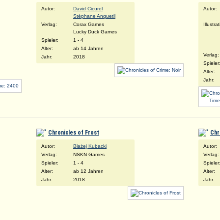
Autor:
David Cicurel
Autor:
Stéphane Anquetil
Verlag:
Corax Games
Illustra
Lucky Duck Games
Spieler:
1 - 4
Alter:
ab 14 Jahren
Verlag:
Jahr:
2018
Spieler
Alter:
Jahr:
Chronicles of Frost
Chr
Autor:
Błażej Kubacki
Autor:
Verlag:
NSKN Games
Verlag:
Spieler:
1 - 4
Spieler
Alter:
ab 12 Jahren
Alter:
Jahr:
2018
Jahr: