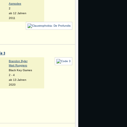
Asmodee
:
2
ab 12 Jahren
2011
e 3
Brandon Byler
Matt Ruggiero
Black Key Games
:
2 - 4
ab 13 Jahren
2020