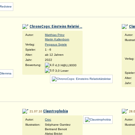
ChronoCops: Einsteins Relativi …
Cla
Autor:
Matthias Prinz
Autor:
Martin Kallenborn
Illustra
Verlag:
Pegasus Spiele
Spieler:
1 - 6
Alter:
ab 12 Jahren
Verlag:
Jahr:
2022
Bewertung:
4,0 H@LL9000
3,0 Leser
Spieler
Alter:
Jahr:
Claustrophobia
21.07.10
28.
Autor:
Croc
Autor:
Illustration:
Stéphane Gantiez
Illustra
Bertrand Benoit
Aleksi Briclot