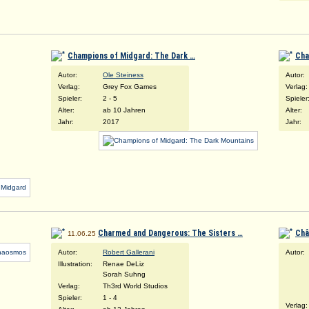
Champions of Midgard: The Dark …
Cha
Autor:
Ole Steiness
Autor:
Verlag:
Grey Fox Games
Verlag:
Spieler:
2 - 5
Spieler
Alter:
ab 10 Jahren
Alter:
Jahr:
2017
Jahr:
Charmed and Dangerous: The Sisters …
Châ
11.06.25
Autor:
Robert Gallerani
Autor:
Illustration:
Renae DeLiz
Sorah Suhng
Verlag:
Th3rd World Studios
Spieler:
1 - 4
Verlag: