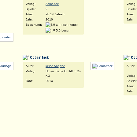
Verlag:
Asmodee
Verlag:
Spieler:
2
Spieler
Alter:
ab 14 Jahren
Alter:
Jahr:
2010
Jahr:
Bewertung:
4,0 H@LL9000
5,0 Leser
Cobrattack
Cod
Autor:
keine Angabe
Autor:
Verlag:
Hutter Trade GmbH + Co
KG
Verlag:
Jahr:
2014
Spieler
Alter:
Jahr: