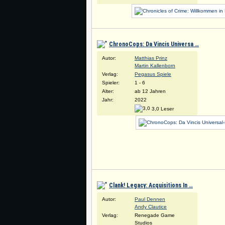
ChronoCops: Da Vincis Universa …
Autor:
Matthias Prinz
Martin Kallenborn
Verlag:
Pegasus Spiele
Spieler:
1 - 6
Alter:
ab 12 Jahren
Jahr:
2022
3,0 Leser
Clank! Legacy: Acquisitions In …
Autor:
Paul Dennen
Andy Clautice
Verlag:
Renegade Game
Studios