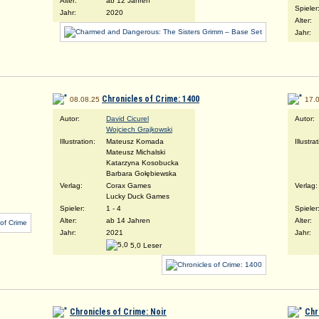
Alter:
ab 12 Jahren
Spieler
Jahr:
2020
Alter:
Jahr:
Chronicles of Crime: 1400
08.08.25
17.
Autor:
David Cicurel
Autor:
Wojciech Grajkowski
Illustration:
Mateusz Komada
Illustra
Mateusz Michalski
Katarzyna Kosobucka
Barbara Gołębiewska
Verlag:
Corax Games
Verlag:
Lucky Duck Games
Spieler:
1 - 4
Spieler
Alter:
ab 14 Jahren
Alter:
Jahr:
2021
Jahr:
5,0 Leser
Chronicles of Crime: Noir
Chr