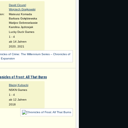
David Cicurel
Wojciech Grajkowski
tion:
Mateusz Komada
Barbara Gołębiewska
Matijos Gebreselassie
Karolina Jędrzejak
Lucky Duck Games
:
1 - 4
ab 14 Jahren
2020, 2021
onicles of Frost: All That Burns
Błażej Kubacki
NSKN Games
:
1 - 4
ab 12 Jahren
2018