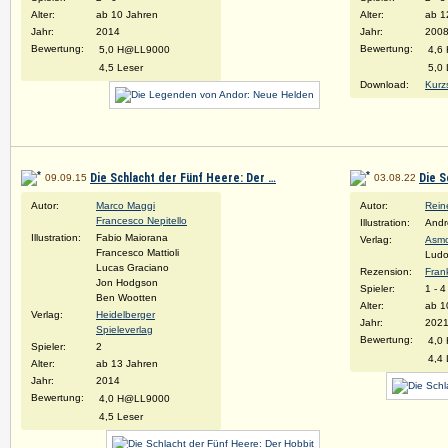
Alter:
ab 10 Jahren
Alter:
ab 1
Jahr:
2014
Jahr:
200
Bewertung:
Bewertung:
5,0 H@LL9000
4,6
4,5 Leser
5,0 
Download:
Kurz
Die Schlacht der Fünf Heere: Der …
Die S
09.09.15
03.08.22
Autor:
Marco Maggi
Autor:
Rein
Francesco Nepitello
Illustration:
Andr
Illustration:
Fabio Maiorana
Verlag:
Asm
Francesco Mattioli
Lud
Lucas Graciano
Rezension:
Fran
Jon Hodgson
Spieler:
1 - 4
Ben Wootten
Alter:
ab 1
Verlag:
Heidelberger
Jahr:
2021
Spieleverlag
Bewertung:
4,0
Spieler:
2
4,4 
Alter:
ab 13 Jahren
Jahr:
2014
Bewertung:
4,0 H@LL9000
4,5 Leser