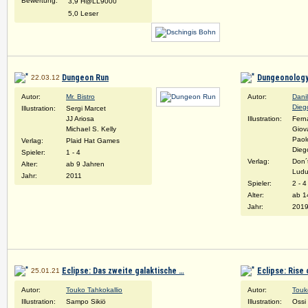
Bewertung:
3,9 H@LL9000
5,0 Leser
Dungeon Run
Dungeonology
22.03.12
Autor:
Mr. Bistro
Autor:
Dani
Dieg
Illustration:
Sergi Marcet
JJ Ariosa
Illustration:
Fern
Michael S. Kelly
Giova
Paol
Verlag:
Plaid Hat Games
Dieg
Spieler:
1 - 4
Verlag:
Don´
Alter:
ab 9 Jahren
Ludu
Jahr:
2011
Spieler:
2 - 4
Alter:
ab 1
Jahr:
201
Eclipse: Das zweite galaktische …
Eclipse: Rise 
25.01.21
Autor:
Touko Tahkokallio
Autor:
Touk
Illustration:
Sampo Sikiö
Illustration:
Ossi