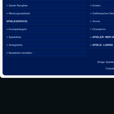
» Spiele Rangliste
» Knister
» Wertungsmaßstab
» Ostfriesisches De
SPIELESERVICE:
» Tennis
» Kurzspielregeln
» Champions
» Spielelinks
» SPIELER: WER I
» Verlagslinks
» SPIELE: LUDING
» Newsletter bestellen
Einige Spiel
Copyri