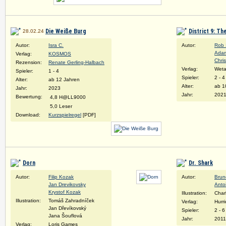
Die Weiße Burg
District 9: T
28.02.24
Autor:
Isra C.
Autor:
Rob 
Adam
Verlag:
KOSMOS
Chri
Rezension:
Renate Gerling-Halbach
Verlag:
Weta
Spieler:
1 - 4
Spieler:
2 - 4
Alter:
ab 12 Jahren
Alter:
ab 1
Jahr:
2023
Jahr:
202
Bewertung:
4,8 H@LL9000
5,0 Leser
Download:
Kurzspielregel
[PDF]
Dorn
Dr. Shark
Autor:
Filip Kozak
Autor:
Brun
Jan Drevikovsky
Anto
Krystof Kozak
Illustration:
Char
Illustration:
Tomáš Zahradníček
Verlag:
Hurr
Jan Dřevíkovský
Spieler:
2 - 6
Jana Šouflová
Jahr:
2011
Verlag:
Loris Games