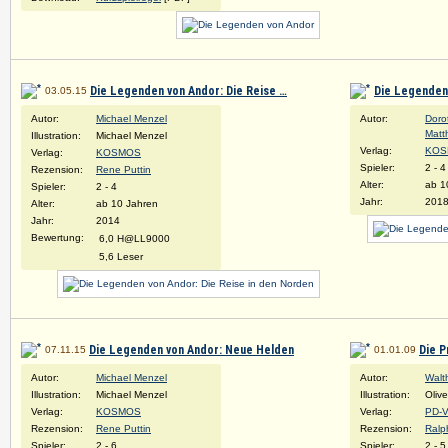
Die Legenden von Andor: Die Reise …
Die Legenden 
03.05.15
Autor:
Michael Menzel
Autor:
Doro
Matth
Illustration:
Michael Menzel
Verlag:
KOS
Verlag:
KOSMOS
Spieler:
2 - 4
Rezension:
Rene Puttin
Alter:
ab 1
Spieler:
2 - 4
Jahr:
201
Alter:
ab 10 Jahren
Jahr:
2014
Bewertung:
6,0 H@LL9000
5,6 Leser
Die Legenden von Andor: Neue Helden
Die P
07.11.15
01.01.09
Autor:
Michael Menzel
Autor:
Walt
Illustration:
Michael Menzel
Illustration:
Oliv
Verlag:
KOSMOS
Verlag:
PD-V
Rezension:
Rene Puttin
Rezension:
Ralp
Spieler:
2 - 6
Spieler:
2 - 5