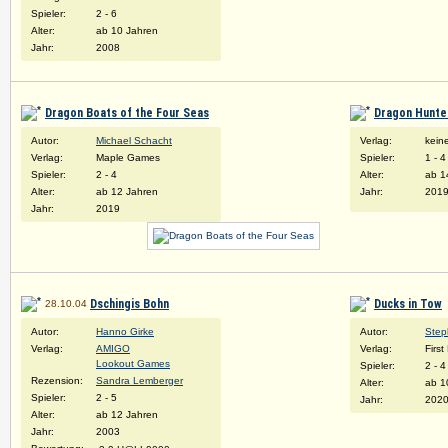
Spieler:
2 - 6
Alter:
ab 10 Jahren
Jahr:
2008
Dragon Boats of the Four Seas
Dragon Hunte
Autor:
Michael Schacht
Verlag:
kein
Verlag:
Maple Games
Spieler:
1 - 4
Spieler:
2 - 4
Alter:
ab 1
Alter:
ab 12 Jahren
Jahr:
201
Jahr:
2019
Dschingis Bohn
Ducks in Tow
28.10.04
Autor:
Hanno Girke
Autor:
Step
Verlag:
AMIGO
Verlag:
Firs
Lookout Games
Spieler:
2 - 4
Rezension:
Sandra Lemberger
Alter:
ab 1
Spieler:
2 - 5
Jahr:
202
Alter:
ab 12 Jahren
Jahr:
2003