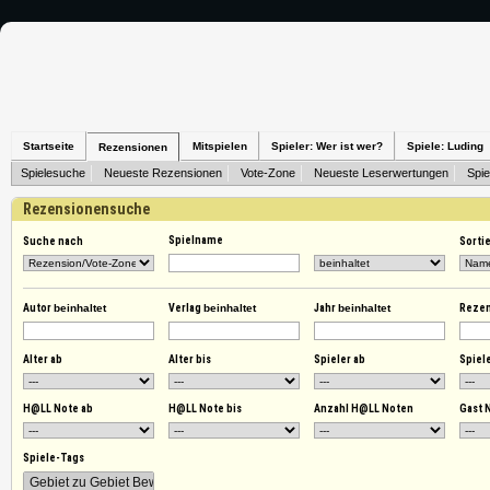
Startseite
Mitspielen
Spieler: Wer ist wer?
Spiele: Luding
Rezensionen
Spielesuche
Neueste Rezensionen
Vote-Zone
Neueste Leserwertungen
Spie
Rezensionensuche
Spielname
Suche nach
Sorti
Autor
beinhaltet
Verlag
beinhaltet
Jahr
beinhaltet
Reze
Alter ab
Alter bis
Spieler ab
Spiele
H@LL Note ab
H@LL Note bis
Anzahl H@LL Noten
Gast 
Spiele-Tags