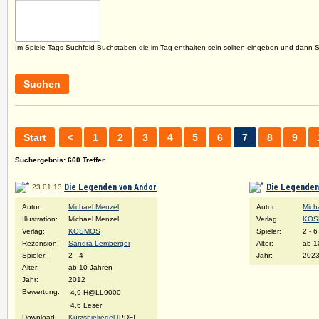
Im Spiele-Tags Suchfeld Buchstaben die im Tag enthalten sein sollten eingeben und dann 
Suchen
Start
<
1
2
3
4
5
6
7
8
9
Suchergebnis: 660 Treffer
Die Legenden von Andor
Die Legenden 
23.01.13
Autor:
Michael Menzel
Autor:
Mich
Illustration:
Michael Menzel
Verlag:
KOS
Verlag:
KOSMOS
Spieler:
2 - 6
Rezension:
Sandra Lemberger
Alter:
ab 1
Spieler:
2 - 4
Jahr:
202
Alter:
ab 10 Jahren
Jahr:
2012
Bewertung:
4,9 H@LL9000
4,6 Leser
Download:
Kurzspielregel
[PDF]