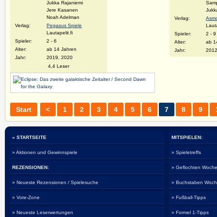
Jukka Rajaniemi
Samp
Jere Kasanen
Jukk
Noah Adelman
Verlag:
Asm
Verlag:
Pegasus Spiele
Lauta
Lautapelit.fi
Spieler:
2 - 9
Spieler:
2 - 6
Alter:
ab 1
Alter:
ab 14 Jahren
Jahr:
201
Jahr:
2019, 2020
4,4 Leser
Start
<
1
2
3
4
5
6
7
8
9
» STARTSEITE
MITSPIELEN:
» Aktionen und Gewinnspiele
» Spieletreffs
REZENSIONEN:
» Geflochten Woche
» Neueste Rezensionen / Spielesuche
» Buchstaben Woch
» Vote-Zone
» Fußball-Tipps
» Neueste Leserwertungen
» Formel 1-Tipps