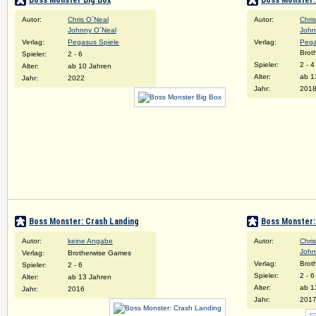
Boss Monster Big Box
Boss Monster:
Autor:
Chris O´Neal
Autor:
Chri
Johnny O´Neal
John
Verlag:
Pegasus Spiele
Verlag:
Pega
Brot
Spieler:
2 - 6
Spieler:
2 - 4
Alter:
ab 10 Jahren
Alter:
ab 1
Jahr:
2022
Jahr:
201
Boss Monster: Crash Landing
Boss Monster:
Autor:
keine Angabe
Autor:
Chri
John
Verlag:
Brotherwise Games
Verlag:
Brot
Spieler:
2 - 6
Spieler:
2 - 6
Alter:
ab 13 Jahren
Alter:
ab 1
Jahr:
2016
Jahr:
201