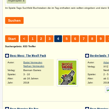
Ärgerspiel
×
Im Spiele-Tags Suchfeld Buchstaben die im Tag enthalten sein sollten eingeben und dann 
Suchen
Start
<
1
2
3
4
5
6
7
8
9
Suchergebnis: 833 Treffer
Booz Mooz: The Woolf Pack
Borderlands: 
Autor:
Batist Vermeulen
Autor:
Ada
Nathan Vermeulen
Verlag:
XYZ 
Verlag:
Bannan Games
Ner
Spieler:
3 - 10
Spieler:
2 - 5
Alter:
ab 16 Jahren
Alter:
ab 1
Jahr:
2018
Jahr:
201