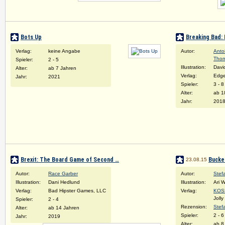
Bots Up
Breaking Bad: 
Verlag:
keine Angabe
Autor:
Anto
Thom
Spieler:
2 - 5
Illustration:
David
Alter:
ab 7 Jahren
Verlag:
Edge
Jahr:
2021
Spieler:
3 - 8
Alter:
ab 1
Jahr:
201
Brexit: The Board Game of Second …
Bucket
23.08.15
Autor:
Race Garber
Autor:
Stef
Illustration:
Dani Hedlund
Illustration:
Ari 
Verlag:
Bad Hipster Games, LLC
Verlag:
KOS
Jolly
Spieler:
2 - 4
Rezension:
Stef
Alter:
ab 14 Jahren
Spieler:
2 - 6
Jahr:
2019
Alter:
ab 8