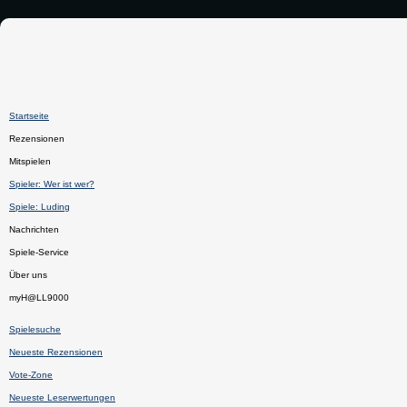
Startseite
Rezensionen
Mitspielen
Spieler: Wer ist wer?
Spiele: Luding
Nachrichten
Spiele-Service
Über uns
myH@LL9000
Spielesuche
Neueste Rezensionen
Vote-Zone
Neueste Leserwertungen