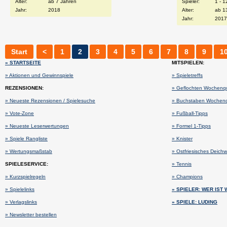
Alter:
ab 7 Jahren
Spieler:
1 - 1
Jahr:
2018
Alter:
ab 1
Jahr:
2017
Start
<
1
2
3
4
5
6
7
8
9
1
» STARTSEITE
MITSPIELEN:
» Aktionen und Gewinnspiele
» Spieletreffs
REZENSIONEN:
» Geflochten Wochenq
» Neueste Rezensionen / Spielesuche
» Buchstaben Wochenq
» Vote-Zone
» Fußball-Tipps
» Neueste Leserwertungen
» Formel 1-Tipps
» Spiele Rangliste
» Knister
» Wertungsmaßstab
» Ostfriesisches Deich
SPIELESERVICE:
» Tennis
» Kurzspielregeln
» Champions
» Spielelinks
» SPIELER: WER IST
» Verlagslinks
» SPIELE: LUDING
» Newsletter bestellen