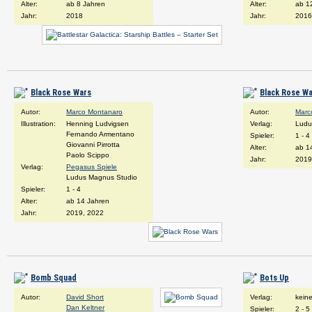
Alter:
ab 8 Jahren
Alter:
ab 1
Jahr:
2018
Jahr:
2016
Black Rose Wars
Black Rose Wa
Autor:
Marco Montanaro
Autor:
Marc
Illustration:
Henning Ludvigsen
Verlag:
Ludu
Fernando Armentano
Spieler:
1 - 4
Giovanni Pirrotta
Alter:
ab 1
Paolo Scippo
Jahr:
2019
Verlag:
Pegasus Spiele
Ludus Magnus Studio
Spieler:
1 - 4
Alter:
ab 14 Jahren
Jahr:
2019, 2022
Bomb Squad
Bots Up
Autor:
David Short
Verlag:
kein
Dan Keltner
Spieler:
2 - 5