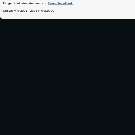
Einige Spieldaten stammen von
BoardGameGeek
.
Copyright © 2001 - 2026 H@LL9000