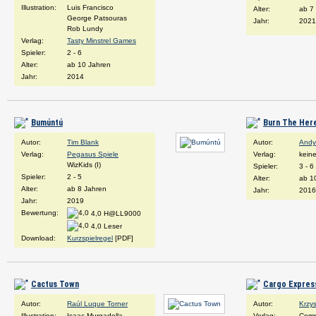
Illustration:
Luis Francisco
Alter:
ab 7
George Patsouras
Jahr:
2021
Rob Lundy
Verlag:
Tasty Minstrel Games
Spieler:
2 - 6
Alter:
ab 10 Jahren
Jahr:
2014
Bumúntú
Burn The Here
Autor:
Tim Blank
Autor:
Andy
Verlag:
Pegasus Spiele
Verlag:
kein
WizKids (I)
Spieler:
3 - 6
Spieler:
2 - 5
Alter:
ab 1
Alter:
ab 8 Jahren
Jahr:
2016
Jahr:
2019
Bewertung:
4,0 H@LL9000
4,0 Leser
Download:
Kurzspielregel
[PDF]
Cactus Town
Cargo Expres
Autor:
Raúl Luque Torner
Autor:
Krzys
Illustration:
Isaac Murgadella
Verlag:
Com