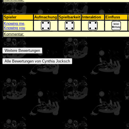
Spieler
Aufmachung
Spielbarkeit
Interaktion
Einfluss
Knowing me,
Knowing you
Kommentar: