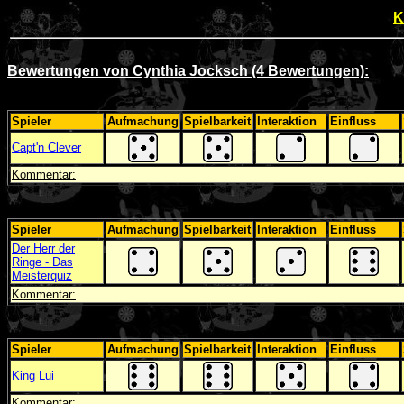
K
Bewertungen von Cynthia Jocksch (4 Bewertungen):
Spieler
Aufmachung
Spielbarkeit
Interaktion
Einfluss
Capt'n Clever
Kommentar:
Spieler
Aufmachung
Spielbarkeit
Interaktion
Einfluss
Der Herr der
Ringe - Das
Meisterquiz
Kommentar:
Spieler
Aufmachung
Spielbarkeit
Interaktion
Einfluss
King Lui
Kommentar: