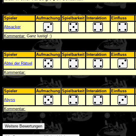
Spieler
Aufmachung
Spielbarkeit
Interaktion
Einfluss
Absacker
Kommentar:
Ganz lustig! :)
Spieler
Aufmachung
Spielbarkeit
Interaktion
Einfluss
Abtei der Rätsel
Kommentar:
Spieler
Aufmachung
Spielbarkeit
Interaktion
Einfluss
Abyss
Kommentar: