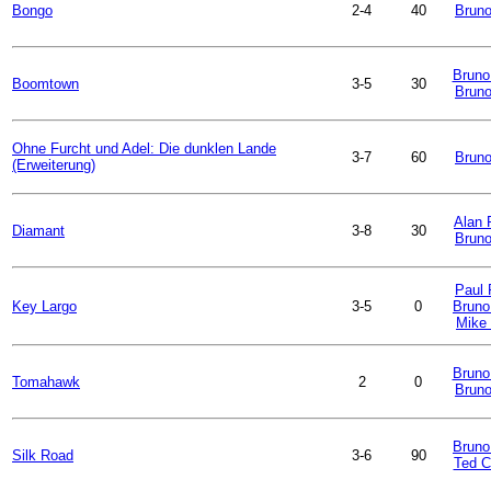
Bongo
2-4
40
Bruno
Bruno
Boomtown
3-5
30
Bruno
Ohne Furcht und Adel: Die dunklen Lande
3-7
60
Bruno
(Erweiterung)
Alan 
Diamant
3-8
30
Bruno
Paul 
Key Largo
3-5
0
Bruno 
Mike 
Bruno
Tomahawk
2
0
Bruno
Bruno 
Silk Road
3-6
90
Ted 