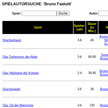
SPIELAUTORSUCHE: 'Bruno Faidutti'
Spiel:
:
Autor:
Dauer
Spieler-
Spiel
(in
A
zahl
Min.)
Bruno 
Drachenfaust
3-6
45
Mi
Sc
Serg
Das Geheimnis der Abtei
3-6
60-90
Bruno
Bruno
Das Halsband der Königin
2-4
30-45
Bruno
Drachengold
3-6
30
Bruno
Das Tal der Mammuts
3-6
120
Bruno