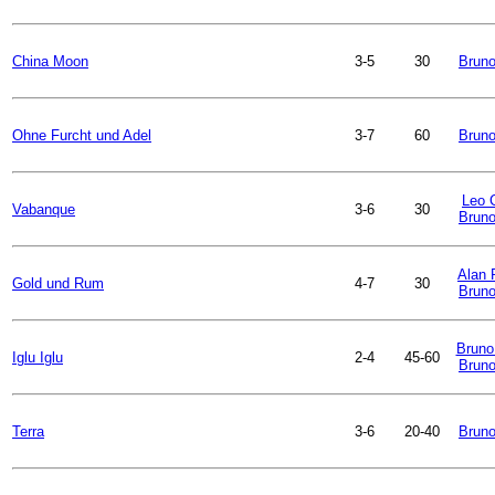
China Moon
3-5
30
Bruno
Ohne Furcht und Adel
3-7
60
Bruno
Leo C
Vabanque
3-6
30
Bruno
Alan 
Gold und Rum
4-7
30
Bruno
Bruno
Iglu Iglu
2-4
45-60
Bruno
Terra
3-6
20-40
Bruno