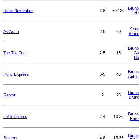
Bruno 
Roter November
3-8
60-120
Jef 
Serg
Ad Astra
3-5
60
Bruno
Bruno 
Toc Toc Toc!
2-5
15
Gw
Bo
Bruno 
Pony Express
3-5
45
Antoi
Bruno
Raptor
2
25
Bruno
Bruno 
HMS Dolores
2-4
10-20
Eric
Bruno 
Secrets
4-8
15-35