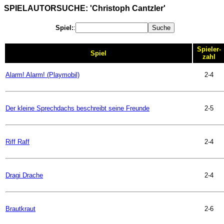
SPIELAUTORSUCHE: 'Christoph Cantzler'
Spiel:
:
Spieler-
Spiel
zahl
Alarm! Alarm! (Playmobil)
2-4
Der kleine Sprechdachs beschreibt seine Freunde
2-5
Riff Raff
2-4
Dragi Drache
2-4
Brautkraut
2-6