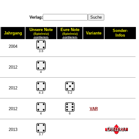
Verlag:
Unsere Note
Eure Note
Sonder-
Jahrgang
Variante
(Spielreiz)
(Spielreiz)
Infos
-sortieren-
-sortieren-
2004
3.6
2012
4
2012
4.3
5.2
2012
VAR
4
6
2013
3.7