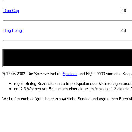
Dice Cup
2-6
Bing Boing
2-8
*) 12.05.2002: Die Spielezeitschrift
Spielerei
und H@LL9000 sind eine Kooper
regelm��ig Rezensionen zu Importspielen oder Kleinverlagen erschein
ca. 2-3 Wochen vor Erscheinen einer aktuellen Ausgabe 1-2 akuelle 
Wir hoffen euch gef�llt dieser zus�tzliche Service und w�nschen Euch v