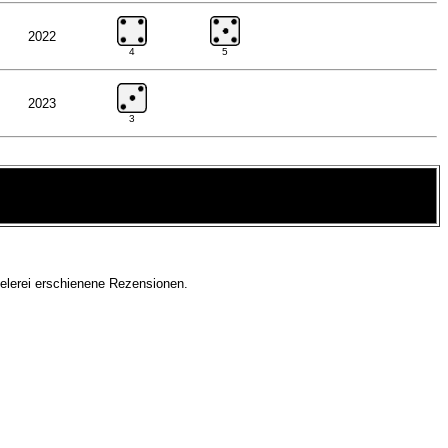
2022
4
5
2023
3
ielerei erschienene Rezensionen.