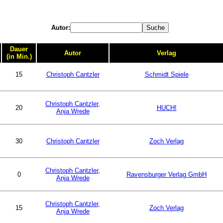
Autor:
Dauer
Autor
Verlag
(in Min.)
15
Christoph Cantzler
Schmidt Spiele
Christoph Cantzler
,
20
HUCH!
Anja Wrede
30
Christoph Cantzler
Zoch Verlag
Christoph Cantzler
,
0
Ravensburger Verlag GmbH
Anja Wrede
Christoph Cantzler
,
15
Zoch Verlag
Anja Wrede