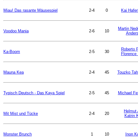
Miau! Das rasante Mäusespiel
2-4
0
Kai Hafe
Martin Ned
Voodoo Mania
2-6
10
Ander
Roberto 
Ka-Boom
2-5
30
Florence
Mauna Kea
2-4
45
Touzko Tah
Typisch Deutsch - Das Kaya Spiel
2-5
45
Michael Fel
Helmut 
Mit Mist und Tücke
2-4
20
Katrin 
Monster Brunch
1
10
Inon K