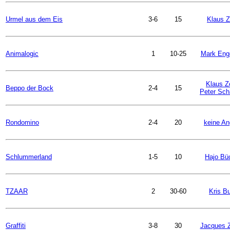
Urmel aus dem Eis
3-6
15
Klaus 
Animalogic
1
10-25
Mark Eng
Klaus Z
Beppo der Bock
2-4
15
Peter Sch
Rondomino
2-4
20
keine A
Schlummerland
1-5
10
Hajo Bü
TZAAR
2
30-60
Kris B
Graffiti
3-8
30
Jacques 