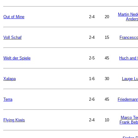
Martin Ned
Out of Mine
2-4
20
Ander
Voll Schaf
2-4
15
Francesco
Welt der Spiele
2-5
45
Huch and 
Xalapa
1-6
30
Lauge L
Terra
2-6
45
Friedemann
Marco Te
Flying Kiwis
2-4
10
Frank Beb