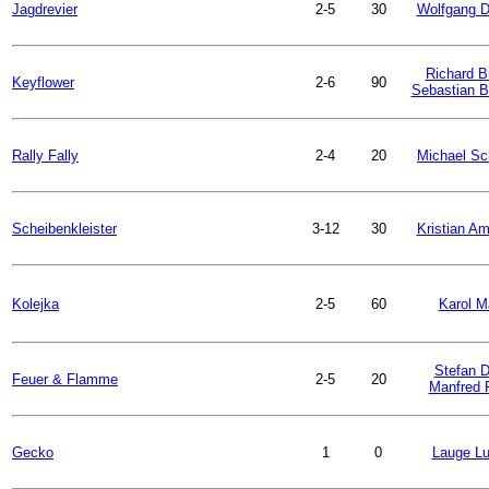
Jagdrevier
2-5
30
Wolfgang D
Richard B
Keyflower
2-6
90
Sebastian B
Rally Fally
2-4
20
Michael Sc
Scheibenkleister
3-12
30
Kristian A
Kolejka
2-5
60
Karol M
Stefan D
Feuer & Flamme
2-5
20
Manfred 
Gecko
1
0
Lauge L