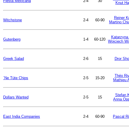
Fiesta Mexicana
2-4
30
Knut Ha
Reiner K
Witchstone
2-4
60-90
Martino Chi
Katarzyna
Gutenberg
1-4
60-120
Wojciech Wi
Greek Salad
2-6
15
Dror Sh
Théo Riv
´Ne Tüte Chips
2-5
15-20
Mathieu 
Stefan 
Dollars Wanted
2-5
15
Anna Opp
East India Companies
2-4
60-90
Pascal Ri