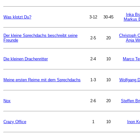
Inka Br
Was klotzt Du?
3-12
30-45
Markus 
Der kleine Sprechdachs beschreibt seine
Christoph C
2-5
20
Freunde
Anja W
Die kleinen Drachenritter
2-4
10
Marco Te
Meine ersten Reime mit dem Sprechdachs
1-3
10
Wolfgang D
Nox
2-6
20
Steffen B
Crazy Office
1
10
Inon K