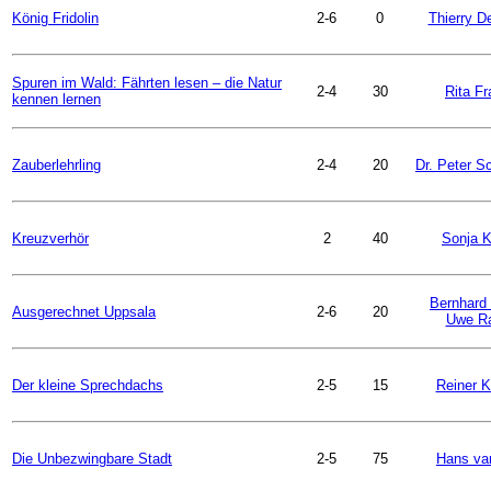
König Fridolin
2-6
0
Thierry D
Spuren im Wald: Fährten lesen – die Natur
2-4
30
Rita Fr
kennen lernen
Zauberlehrling
2-4
20
Dr. Peter S
Kreuzverhör
2
40
Sonja K
Bernhard
Ausgerechnet Uppsala
2-6
20
Uwe R
Der kleine Sprechdachs
2-5
15
Reiner K
Die Unbezwingbare Stadt
2-5
75
Hans va