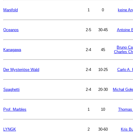
Manifold
1
0
keine A
Oceanos
2-5
30-45
Antoine 
Bruno Ca
Kanagawa
2-4
45
Charles Che
Der Mysteriöse Wald
2-4
10-25
Carlo A. 
Spaghetti
2-4
20-30
Michał Goł
Prof. Marbles
1
10
Thomas 
LYNGK
2
30-60
Kris B