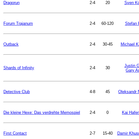
Dragorun
2-4
20
Sven Kü
Forum Trajanum
2-4
60-120
Stefan 
Outback
2-4
30-45
Michael Ki
Justin 
Shards of Infinity
2-4
30
Gary A
Detective Club
4-8
45
Oleksandr 
Die kleine Hexe: Das verdrehte Memospiel
2-4
0
Kai Hafe
First Contact
2-7
15-40
Damir Khus