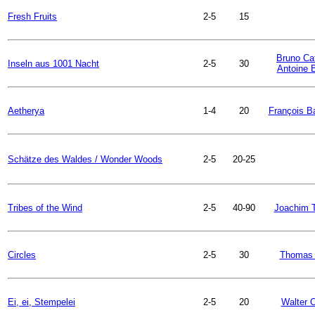
Fresh Fruits
2-5
15
Bruno Ca
Inseln aus 1001 Nacht
2-5
30
Antoine 
Aetherya
1-4
20
François B
Schätze des Waldes / Wonder Woods
2-5
20-25
Tribes of the Wind
2-5
40-90
Joachim 
Circles
2-5
30
Thomas 
Ei, ei, Stempelei
2-5
20
Walter 