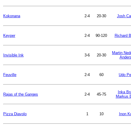
Kokonana
2-4
20-30
Josh Ca
Keyper
2-4
90-120
Richard 
Martin Ned
Invisible Ink
3-6
20-30
Ander
Feuville
2-4
60
Udo Pe
Inka Br
Rajas of the Ganges
2-4
45-75
Markus 
Pizza Diavolo
1
10
Inon K