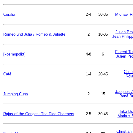
Coralia
2-4
30-35
Michael R
Julien Pro
Romeo und Julia / Roméo & Juliette
2
10-35
Jean Philip
Florent T
[kosmopoli:t]
4-8
6
Julien Pro
Cost
Café
1-4
20-45
Rôl
Jacques Z
Jumping Cups
2
15
René B
Inka Br
Rajas of the Ganges: The Dice Charmers
2-5
30-45
Markus 
Christian 