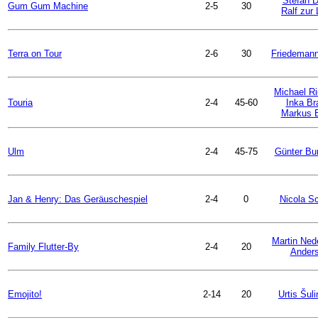
Stefan D
Gum Gum Machine
2-5
30
Ralf zur 
Terra on Tour
2-6
30
Friedemann
Michael R
Touria
2-4
45-60
Inka Br
Markus 
Ulm
2-4
45-75
Günter Bu
Jan & Henry: Das Geräuschespiel
2-4
0
Nicola S
Martin Ned
Family Flutter-By
2-4
20
Ander
Emojito!
2-14
20
Urtis Šul