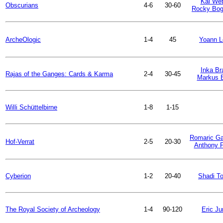
Kai Wet
Obscurians
4-6
30-60
Rocky Bog
ArcheOlogic
1-4
45
Yoann L
Inka Br
Rajas of the Ganges: Cards & Karma
2-4
30-45
Markus 
Willi Schüttelbirne
1-8
1-15
Romaric Ga
Hof-Verrat
2-5
20-30
Anthony 
Cyberion
1-2
20-40
Shadi T
The Royal Society of Archeology
1-4
90-120
Eric J