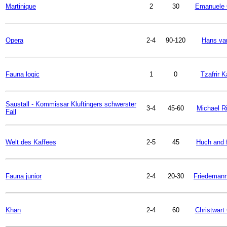
Martinique
2
30
Emanuele 
Opera
2-4
90-120
Hans va
Fauna logic
1
0
Tzafrir K
Saustall - Kommissar Kluftingers schwerster
3-4
45-60
Michael R
Fall
Welt des Kaffees
2-5
45
Huch and 
Fauna junior
2-4
20-30
Friedemann
Khan
2-4
60
Christwart