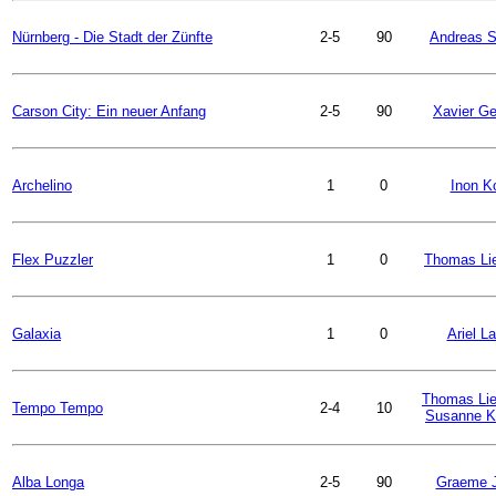
Nürnberg - Die Stadt der Zünfte
2-5
90
Andreas S
Carson City: Ein neuer Anfang
2-5
90
Xavier G
Archelino
1
0
Inon K
Flex Puzzler
1
0
Thomas Li
Galaxia
1
0
Ariel L
Thomas Lie
Tempo Tempo
2-4
10
Susanne 
Alba Longa
2-5
90
Graeme 