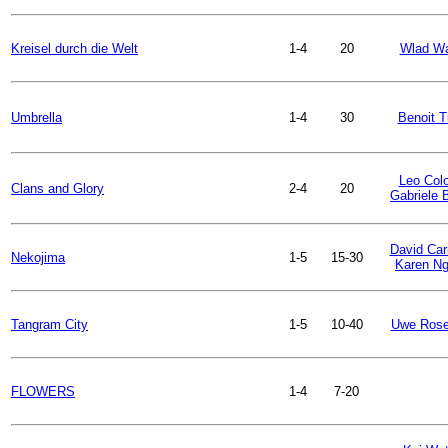
Kreisel durch die Welt
1-4
20
Wlad Wa
Umbrella
1-4
30
Benoit T
Leo Colo
Clans and Glory
2-4
20
Gabriele 
David Ca
Nekojima
1-5
15-30
Karen N
Tangram City
1-5
10-40
Uwe Rose
FLOWERS
1-4
7-20