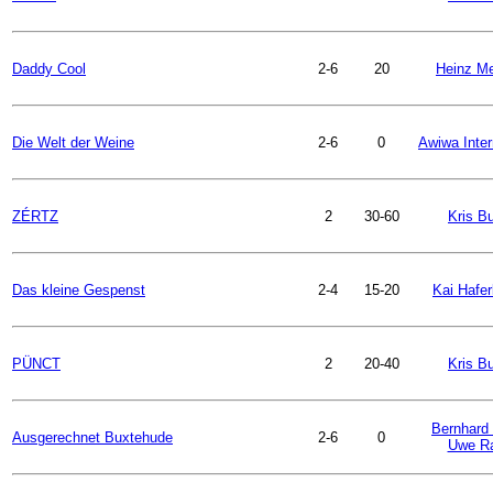
Daddy Cool
2-6
20
Heinz Me
Die Welt der Weine
2-6
0
Awiwa Inter
ZÉRTZ
2
30-60
Kris B
Das kleine Gespenst
2-4
15-20
Kai Hafe
PÜNCT
2
20-40
Kris B
Bernhard
Ausgerechnet Buxtehude
2-6
0
Uwe R