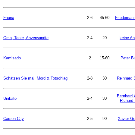
Fauna
2-6
45-60
Friedemann
Oma, Tante, Anverwandte
2-4
20
keine A
Kamisado
2
15-60
Peter Bu
Schätzen Sie mal: Mord & Totschlag
2-8
30
Reinhard 
Bernhard 
Unikato
2-4
30
Richard 
Carson City
2-5
90
Xavier G