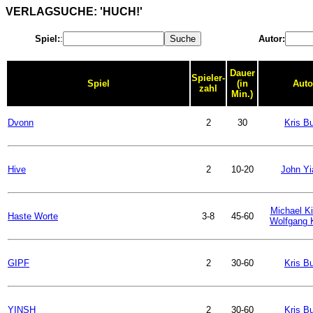
VERLAGSUCHE: 'HUCH!'
Spiel:
:
Autor:
Dauer
Spieler-
Spiel
(in
Auto
zahl
Min.)
Dvonn
2
30
Kris B
Hive
2
10-20
John Yi
Michael Ki
Haste Worte
3-8
45-60
Wolfgang 
GIPF
2
30-60
Kris B
YINSH
2
30-60
Kris B