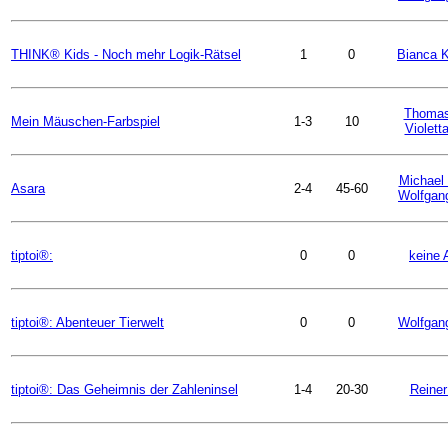
THINK® Kids - Noch mehr Logik-Rätsel
1
0
Bianca 
Thoma
Mein Mäuschen-Farbspiel
1-3
10
Violetta
Michael 
Asara
2-4
45-60
Wolfgan
tiptoi®:
0
0
keine 
tiptoi®: Abenteuer Tierwelt
0
0
Wolfgan
tiptoi®: Das Geheimnis der Zahleninsel
1-4
20-30
Reiner