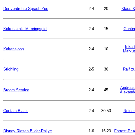
Der verdrehte Sprach-Zoo
2-4
20
Klaus K
Kakerlakak: Mitbringspiel
2-4
15
Gunter
Inka 
Kakerlaloop
2-4
10
Markus
Stichling
2-5
30
Ralf zu
Andreas
Broom Service
2-4
45
Alexande
Captain Black
2-4
30-50
Reiner
Disney Riesen Bilder-Rallye
1-6
15-20
Forrest-Pru