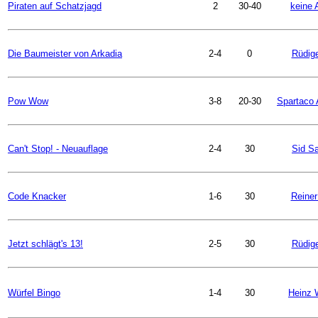
Piraten auf Schatzjagd
2
30-40
keine 
Die Baumeister von Arkadia
2-4
0
Rüdige
Pow Wow
3-8
20-30
Spartaco A
Can't Stop! - Neuauflage
2-4
30
Sid S
Code Knacker
1-6
30
Reiner
Jetzt schlägt's 13!
2-5
30
Rüdige
Würfel Bingo
1-4
30
Heinz 