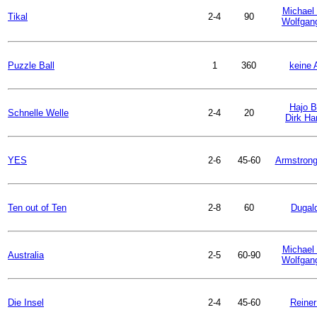
Michael 
Tikal
2-4
90
Wolfgan
Puzzle Ball
1
360
keine 
Hajo 
Schnelle Welle
2-4
20
Dirk Ha
YES
2-6
45-60
Armstron
Ten out of Ten
2-8
60
Dugald
Michael 
Australia
2-5
60-90
Wolfgan
Die Insel
2-4
45-60
Reiner