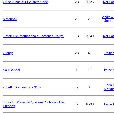
Gruselrunde zur Geisterstunde
2-4
20-25
Kai Ha
Andrew
Matchball
2-6
20
Jack 
Tiptoi: Die internationale Sprachen-Rallye
1-4
20-40
Kai Ha
Orongo
2-4
40
Reiner
Sau-Bande!
0
0
keine 
Inka 
smartPLAY: Yes or kNOw
1-6
30
Markus
Tiptoi®: Wissen & Quizzen: Schöne Orte
1-6
10-30
keine 
Europas