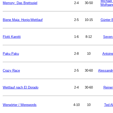
Michael 
Memory: Das Brettspiel
2-4
30-50
Wolfgan
Biene Maja: Honig-Wettlauf
2-5
10-15
Günter B
Flotti Karotti
1-6
8-12
Seven
Paku Paku
2-8
10
Antoin
Crazy Race
2-5
30-60
Alessandr
Wettlauf nach El Dorado
2-4
30-60
Reiner
Werwörter / Werewords
4-10
10
Ted A