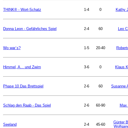
THINK® - Wort-Schatz
1-4
0
Kathy 
Donna Leon - Gefährliches Spiel
2-4
60
Leo Co
Wo war´s?
1-5
20-40
Robert
Himmel, A... und Zwirn
3-6
0
Klaus K
Phase 10 Das Brettspiel
2-6
60
Susanne A
Schlag den Raab - Das Spiel
2-6
60-90
Max 
Günter B
Seeland
2-4
45-60
Wolfgan