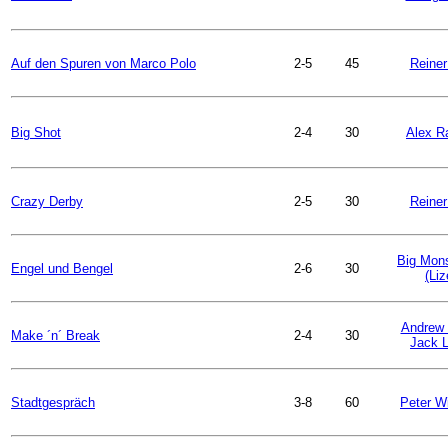
Auf den Spuren von Marco Polo
2-5
45
Reiner
Big Shot
2-4
30
Alex R
Crazy Derby
2-5
30
Reiner
Big Mons
Engel und Bengel
2-6
30
(Liz
Andrew
Make ´n´ Break
2-4
30
Jack 
Stadtgespräch
3-8
60
Peter W