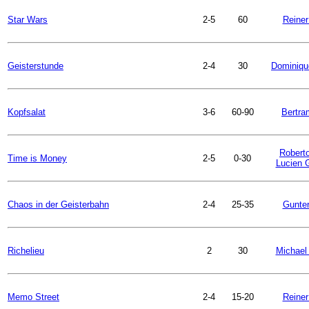
Star Wars
2-5
60
Reiner
Geisterstunde
2-4
30
Dominiqu
Kopfsalat
3-6
60-90
Bertra
Robert
Time is Money
2-5
0-30
Lucien 
Chaos in der Geisterbahn
2-4
25-35
Gunter
Richelieu
2
30
Michael
Memo Street
2-4
15-20
Reiner