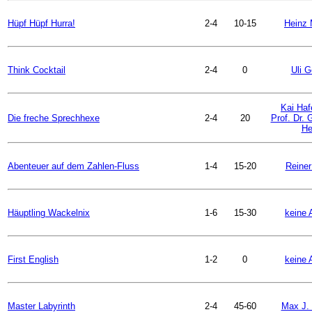
Hüpf Hüpf Hurra!
2-4
10-15
Heinz 
Think Cocktail
2-4
0
Uli G
Kai Ha
Die freche Sprechhexe
2-4
20
Prof. Dr. 
He
Abenteuer auf dem Zahlen-Fluss
1-4
15-20
Reiner
Häuptling Wackelnix
1-6
15-30
keine 
First English
1-2
0
keine 
Master Labyrinth
2-4
45-60
Max J. 