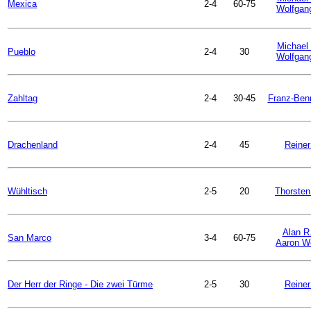
Mexica
2-4
60-75
Wolfgan
Michael 
Pueblo
2-4
30
Wolfgan
Zahltag
2-4
30-45
Franz-Ben
Drachenland
2-4
45
Reiner
Wühltisch
2-5
20
Thorsten
Alan R
San Marco
3-4
60-75
Aaron W
Der Herr der Ringe - Die zwei Türme
2-5
30
Reiner