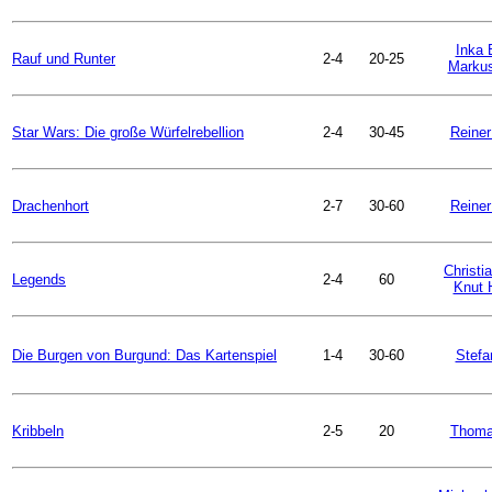
Inka 
Rauf und Runter
2-4
20-25
Markus
Star Wars: Die große Würfelrebellion
2-4
30-45
Reiner
Drachenhort
2-7
30-60
Reiner
Christi
Legends
2-4
60
Knut 
Die Burgen von Burgund: Das Kartenspiel
1-4
30-60
Stefa
Kribbeln
2-5
20
Thoma