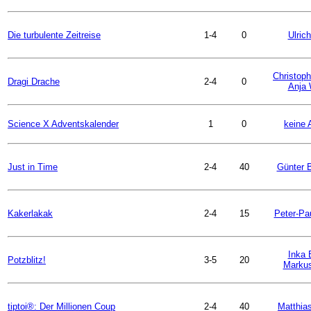
Die turbulente Zeitreise
1-4
0
Ulric
Christoph
Dragi Drache
2-4
0
Anja 
Science X Adventskalender
1
0
keine 
Just in Time
2-4
40
Günter B
Kakerlakak
2-4
15
Peter-Pa
Inka 
Potzblitz!
3-5
20
Markus
tiptoi®: Der Millionen Coup
2-4
40
Matthia