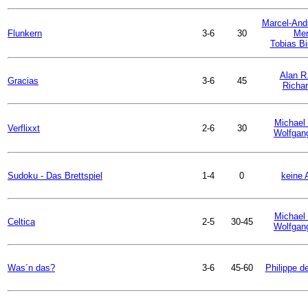
Marcel-And
Flunkern
3-6
30
Mer
Tobias B
Alan R
Gracias
3-6
45
Richar
Michael 
Verflixxt
2-6
30
Wolfgan
Sudoku - Das Brettspiel
1-4
0
keine 
Michael 
Celtica
2-5
30-45
Wolfgan
Was´n das?
3-6
45-60
Philippe de