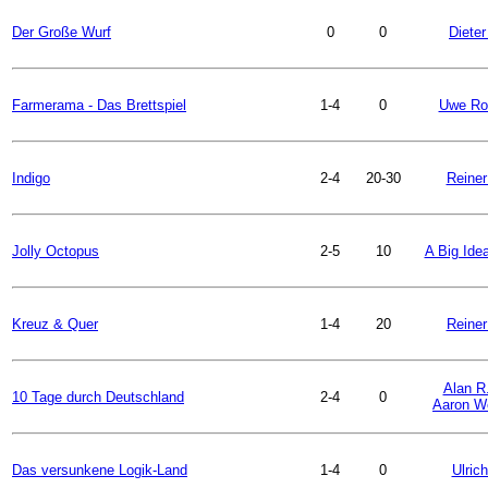
Der Große Wurf
0
0
Dieter
Farmerama - Das Brettspiel
1-4
0
Uwe Ro
Indigo
2-4
20-30
Reiner
Jolly Octopus
2-5
10
A Big Ide
Kreuz & Quer
1-4
20
Reiner
Alan R
10 Tage durch Deutschland
2-4
0
Aaron W
Das versunkene Logik-Land
1-4
0
Ulric