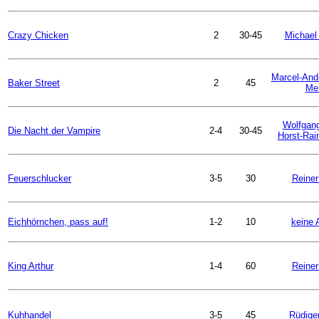
Crazy Chicken
2
30-45
Michael
Marcel-And
Baker Street
2
45
Mer
Wolfgan
Die Nacht der Vampire
2-4
30-45
Horst-Rai
Feuerschlucker
3-5
30
Reiner
Eichhörnchen, pass auf!
1-2
10
keine 
King Arthur
1-4
60
Reiner
Kuhhandel
3-5
45
Rüdiger