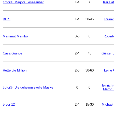
tiptoi®: Magors Lesezauber
1-4
30
Kai Ha
BITS
1-4
30-45
Reiner
Mammut Mambo
3-6
0
Robert
Casa Grande
2-4
45
Günter B
Rette die Million!
2-6
30-60
keine 
Heinrich
tiptoi®: Die geheimnisvolle Maske
0
0
Marco 
5 vor 12
2-4
15-30
Michael