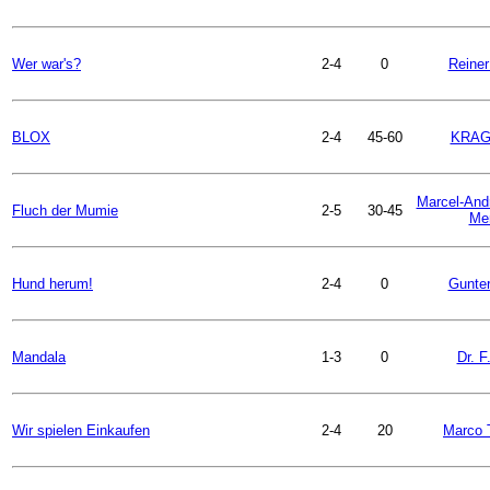
Wer war's?
2-4
0
Reiner
BLOX
2-4
45-60
KRAG
Marcel-And
Fluch der Mumie
2-5
30-45
Mer
Hund herum!
2-4
0
Gunter
Mandala
1-3
0
Dr. F
Wir spielen Einkaufen
2-4
20
Marco 