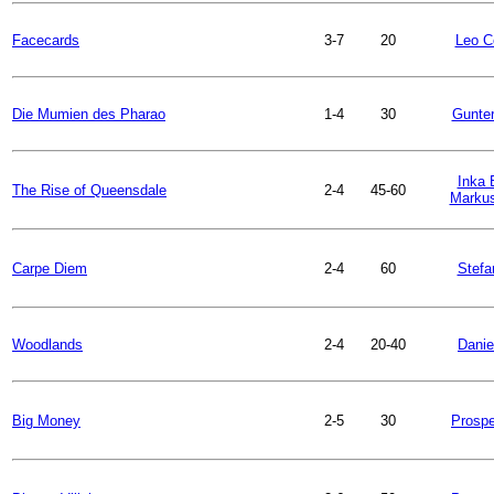
Facecards
3-7
20
Leo Co
Die Mumien des Pharao
1-4
30
Gunter
Inka 
The Rise of Queensdale
2-4
45-60
Markus
Carpe Diem
2-4
60
Stefa
Woodlands
2-4
20-40
Danie
Big Money
2-5
30
Prospe