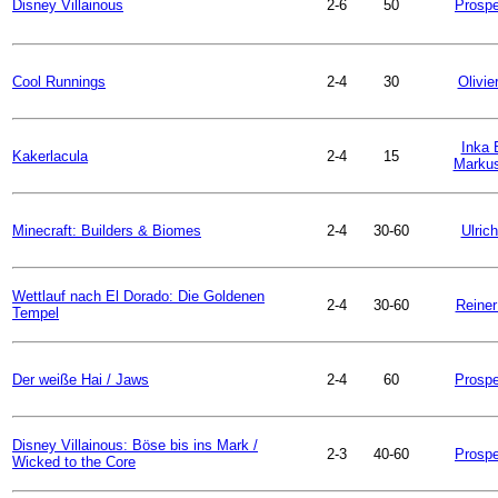
Disney Villainous
2-6
50
Prospe
Cool Runnings
2-4
30
Olivie
Inka 
Kakerlacula
2-4
15
Markus
Minecraft: Builders & Biomes
2-4
30-60
Ulric
Wettlauf nach El Dorado: Die Goldenen
2-4
30-60
Reiner
Tempel
Der weiße Hai / Jaws
2-4
60
Prospe
Disney Villainous: Böse bis ins Mark /
2-3
40-60
Prospe
Wicked to the Core