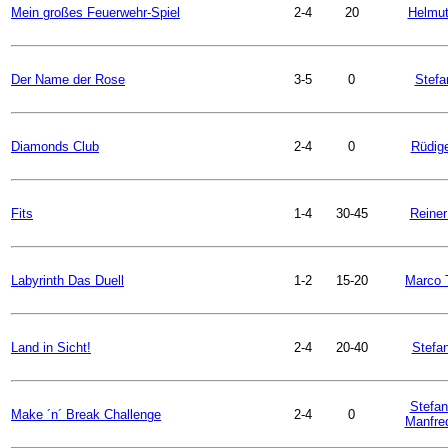
Mein großes Feuerwehr-Spiel
2-4
20
Helmut
Der Name der Rose
3-5
0
Stefa
Diamonds Club
2-4
0
Rüdige
Fits
1-4
30-45
Reiner
Labyrinth Das Duell
1-2
15-20
Marco 
Land in Sicht!
2-4
20-40
Stefan
Stefan
Make ´n´ Break Challenge
2-4
0
Manfred