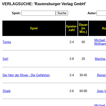
VERLAGSUCHE: 'Ravensburger Verlag GmbH'
Spiel:
:
Autor:
Dauer
Spieler-
Spiel
(in
Au
zahl
Min.)
Michael 
Torres
2-4
60
Wolfgan
Set!
2-8
20
Marsha 
Der Herr der Ringe - Die Gefährten
2-4
30-45
Reiner
Shark
2-6
60-90
Jean V
Michael 