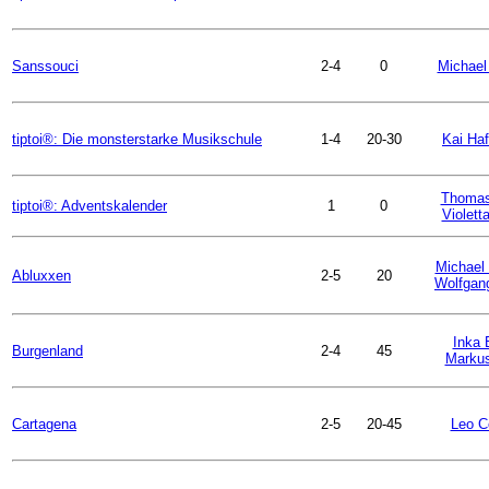
Sanssouci
2-4
0
Michael 
tiptoi®: Die monsterstarke Musikschule
1-4
20-30
Kai Ha
Thoma
tiptoi®: Adventskalender
1
0
Violetta
Michael 
Abluxxen
2-5
20
Wolfgan
Inka 
Burgenland
2-4
45
Markus
Cartagena
2-5
20-45
Leo Co