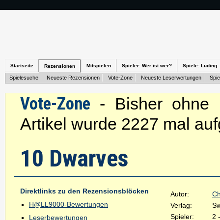
Startseite
Mitspielen
Spieler: Wer ist wer?
Spiele: Luding
Rezensionen
Spielesuche
Neueste Rezensionen
Vote-Zone
Neueste Leserwertungen
Spie
Vote-Zone
- Bisher ohne 
Artikel wurde 2227 mal auf
10 Dwarves
Direktlinks zu den Rezensionsblöcken
Autor:
Ch
H@LL9000-Bewertungen
Verlag:
Sw
Spieler:
2 
Leserbewertungen