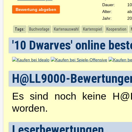
Dauer:
10
Bewertung abgeben
Alter:
ab
Jahr:
20
Tags:
Buchvorlage
Kartenauswahl
Kartenspiel
Kooperation
'10 Dwarves' online best
H@LL9000-Bewertunge
Es sind noch keine H@
worden.
Leserbewertungen