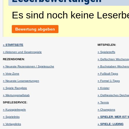
Es sind noch keine Leser
Bewertung abgeben
» STARTSEITE
MITSPIELEN:
» Aktionen und Gewinnspiele
» Spieletreffs
REZENSIONEN:
» Geflochten Wochenq
» Neueste Rezensionen / Spielesuche
» Buchstaben Wochenq
» Vote-Zone
» Fußball-Tipps
» Neueste Leserwertungen
» Formel 1-Tipps
» Spiele Rangliste
» Knister
» Wertungsmaßstab
» Ostfriesisches Deich
SPIELESERVICE:
» Tennis
» Kurzspielregeln
» Champions
» Spielelinks
» SPIELER: WER IST
» Verlagslinks
» SPIELE: LUDING