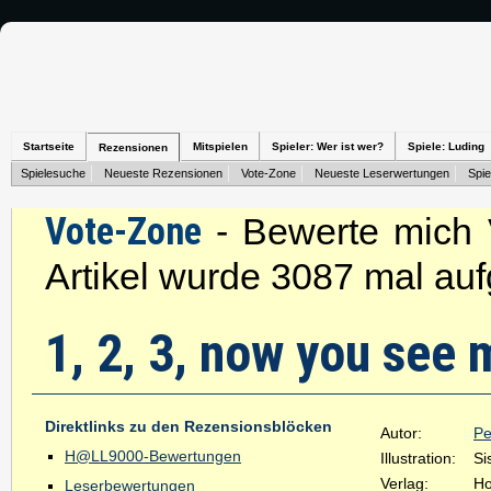
Startseite
Mitspielen
Spieler: Wer ist wer?
Spiele: Luding
Rezensionen
Spielesuche
Neueste Rezensionen
Vote-Zone
Neueste Leserwertungen
Spie
Vote-Zone
- Bewerte mich 
Artikel wurde 3087 mal auf
1, 2, 3, now you see 
Direktlinks zu den Rezensionsblöcken
Autor:
Pe
H@LL9000-Bewertungen
Illustration:
Si
Verlag:
Ho
Leserbewertungen