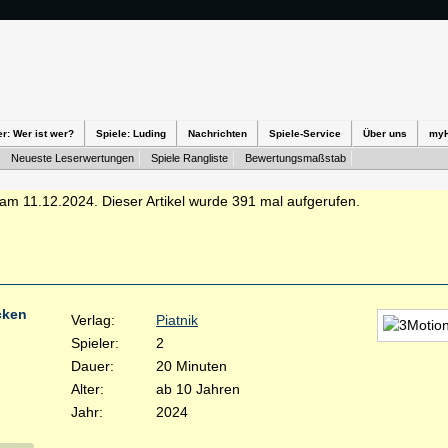
er: Wer ist wer?
Spiele: Luding
Nachrichten
Spiele-Service
Über uns
my
Neueste Leserwertungen
Spiele Rangliste
Bewertungsmaßstab
am 11.12.2024. Dieser Artikel wurde 391 mal aufgerufen.
cken
Verlag:
Piatnik
Spieler:
2
Dauer:
20 Minuten
Alter:
ab 10 Jahren
Jahr:
2024