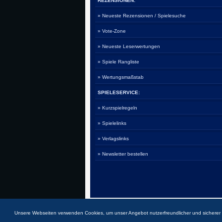
REZENSIONEN:
» Neueste Rezensionen / Spielesuche
» Vote-Zone
» Neueste Leserwertungen
» Spiele Rangliste
» Wertungsmaßstab
SPIELESERVICE:
» Kurzspielregeln
» Spielelinks
» Verlagslinks
» Newsletter bestellen
Unsere Webseiten verwenden Cookies, um unser Angebot nutzerfreundlicher und sichere