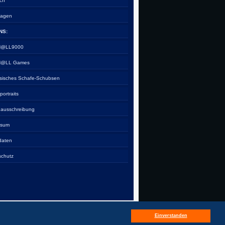
ch
tagen
NS:
 H@LL9000
 H@LL Games
esisches Schafe-Schubsen
rportraits
nausschreibung
ssum
daten
schutz
Einverstanden