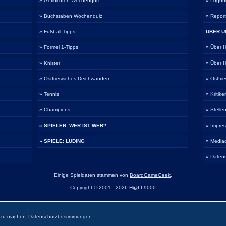
» Geflochten Wochenquiz
» Logbu
» Buchstaben Wochenquiz
» Repor
» Fußball-Tipps
ÜBER U
» Formel 1-Tipps
» Über
» Knister
» Über
» Ostfriesisches Deichwandern
» Ostfri
» Tennis
» Kritike
» Champions
» Stelle
» SPIELER: WER IST WER?
» Impre
» SPIELE: LUDING
» Media
» Daten
Einige Spieldaten stammen von
BoardGameGeek
.
Copyright © 2001 - 2026 H@LL9000
r zu machen
Datenschutzbestimmungen